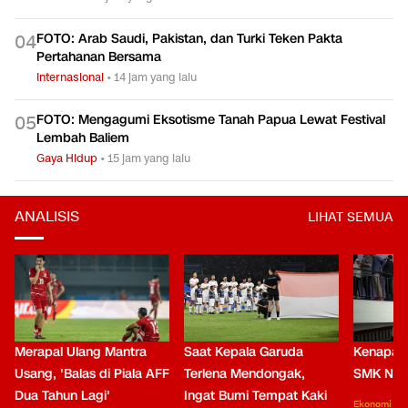
FOTO: Arab Saudi, Pakistan, dan Turki Teken Pakta
0
4
Pertahanan Bersama
Internasional
•
14 jam yang lalu
FOTO: Mengagumi Eksotisme Tanah Papua Lewat Festival
0
5
Lembah Baliem
Gaya Hidup
•
15 jam yang lalu
ANALISIS
LIHAT SEMUA
Merapal Ulang Mantra
Saat Kepala Garuda
Kenapa B
Usang, 'Balas di Piala AFF
Terlena Mendongak,
SMK Nga
Dua Tahun Lagi'
Ingat Bumi Tempat Kaki
Ekonomi