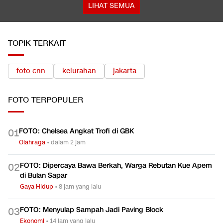
LIHAT SEMUA
TOPIK TERKAIT
foto cnn
kelurahan
jakarta
FOTO
TERPOPULER
FOTO: Chelsea Angkat Trofi di GBK
0
1
Olahraga
•
dalam 2 jam
FOTO: Dipercaya Bawa Berkah, Warga Rebutan Kue Apem
0
2
di Bulan Sapar
Gaya Hidup
•
8 jam yang lalu
FOTO: Menyulap Sampah Jadi Paving Block
0
3
Ekonomi
•
14 jam yang lalu