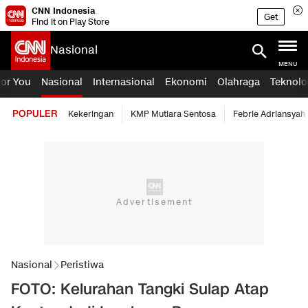
CNN Indonesia
Get
Find it on Play Store
Nasional
MENU
For You
Nasional
Internasional
Ekonomi
Olahraga
Teknolo
POPULER
Kekeringan
KMP Mutiara Sentosa
Febrie Adriansyah
Nasional
Peristiwa
FOTO: Kelurahan Tangki Sulap Atap