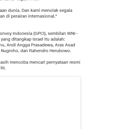
iaan dunia. Dan kami menolak segala
n di perairan internasional,"
onvoy Indonesia (GPCI), sembilan WNI--
yang ditangkap Israel itu adalah:
u, Andi Angga Prasadewa, Aras Asad
o Nugroho, dan Rahendro Herubowo.
sih mencoba mencari pernyataan resmi
RI.