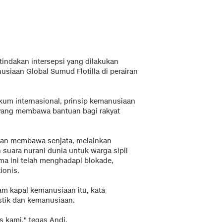
ndakan intersepsi yang dilakukan
nusiaan Global Sumud Flotilla di perairan
ukum internasional, prinsip kemanusiaan
a yang membawa bantuan bagi rakyat
kan membawa senjata, melainkan
n suara nurani dunia untuk warga sipil
lama ini telah menghadapi blokade,
ionis.
am kapal kemanusiaan itu, kata
istik dan kemanusiaan.
 kami," tegas Andi.