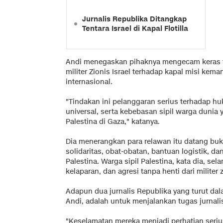
Jurnalis Republika Ditangkap
Tentara Israel di Kapal Flotilla
Andi menegaskan pihaknya mengecam keras ti
militer Zionis Israel terhadap kapal misi kema
internasional.
"Tindakan ini pelanggaran serius terhadap h
universal, serta kebebasan sipil warga duni
Palestina di Gaza," katanya.
Dia menerangkan para relawan itu datang bu
solidaritas, obat-obatan, bantuan logistik, da
Palestina. Warga sipil Palestina, kata dia, se
kelaparan, dan agresi tanpa henti dari militer z
Adapun dua jurnalis Republika yang turut dal
Andi, adalah untuk menjalankan tugas jurnal
"Keselamatan mereka menjadi perhatian serius