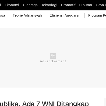
l
Ekonomi
Olahraga
Teknologi
Otomotif
Hiburan
Gaya 
osa
Febrie Adriansyah
Efisiensi Anggaran
Program P
publika, Ada 7 WNI Ditangkap