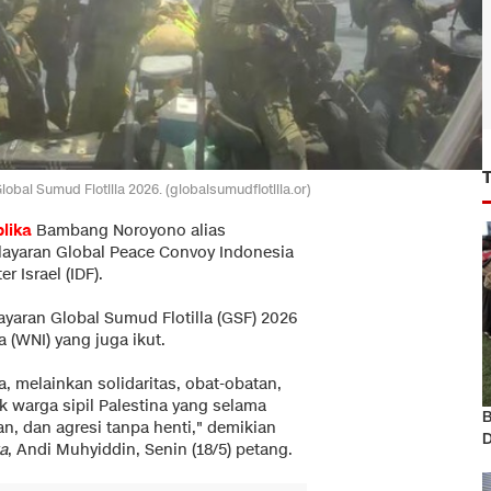
obal Sumud Flotilla 2026. (globalsumudflotilla.or)
lika
Bambang Noroyono alias
layaran Global Peace Convoy Indonesia
r Israel (IDF).
layaran Global Sumud Flotilla (GSF) 2026
 (WNI) yang juga ikut.
 melainkan solidaritas, obat-obatan,
k warga sipil Palestina yang selama
B
n, dan agresi tanpa henti," demikian
D
a
, Andi Muhyiddin, Senin (18/5) petang.