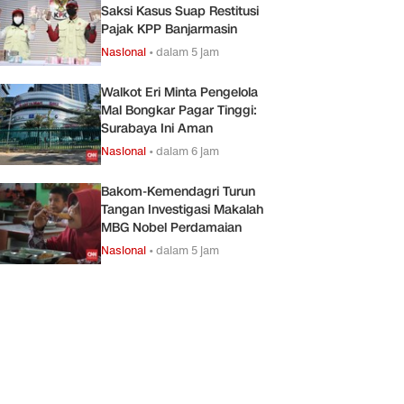
Saksi Kasus Suap Restitusi
Pajak KPP Banjarmasin
Nasional
•
dalam 5 jam
Walkot Eri Minta Pengelola
Mal Bongkar Pagar Tinggi:
Surabaya Ini Aman
Nasional
•
dalam 6 jam
Bakom-Kemendagri Turun
Tangan Investigasi Makalah
MBG Nobel Perdamaian
Nasional
•
dalam 5 jam