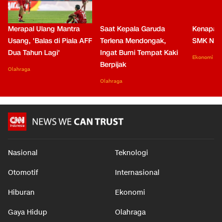
Merapal Ulang Mantra
Saat Kepala Garuda
Kenapa B
Usang, 'Balas di Piala AFF
Terlena Mendongak,
SMK Nga
Dua Tahun Lagi'
Ingat Bumi Tempat Kaki
Ekonomi
Berpijak
Olahraga
Olahraga
Nasional
Teknologi
Otomotif
Internasional
Hiburan
Ekonomi
Gaya Hidup
Olahraga