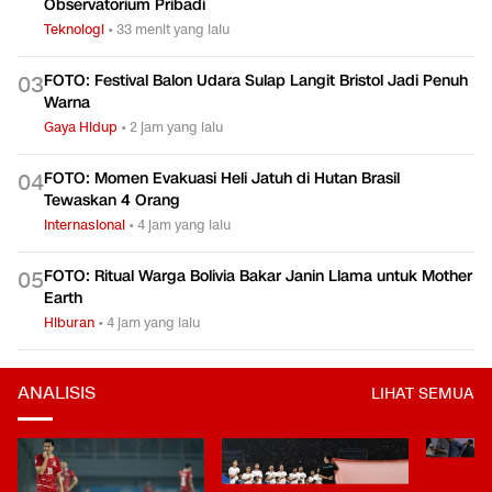
Observatorium Pribadi
Teknologi
•
33 menit yang lalu
FOTO: Festival Balon Udara Sulap Langit Bristol Jadi Penuh
0
3
Warna
Gaya Hidup
•
2 jam yang lalu
FOTO: Momen Evakuasi Heli Jatuh di Hutan Brasil
0
4
Tewaskan 4 Orang
Internasional
•
4 jam yang lalu
FOTO: Ritual Warga Bolivia Bakar Janin Llama untuk Mother
0
5
Earth
Hiburan
•
4 jam yang lalu
ANALISIS
LIHAT SEMUA