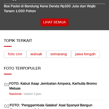
Bos Padel di Bandung Kena Denda Rp100 Juta dan Wajib
Tanam 1.000 Pohon
LIHAT SEMUA
TOPIK TERKAIT
foto cnn
waisak
semarang
jawa tengah
FOTO
TERPOPULER
FOTO: Kabut Asap Jembatan Ampera, Karhutla Bromo
0
1
Meluas
Nasional
•
dalam 3 jam
FOTO: 'Penggembala Galaksi' Asal Spanyol Bangun
0
2