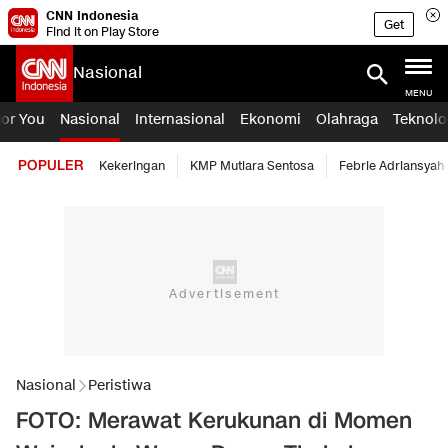
CNN Indonesia
Get
Find it on Play Store
Nasional
MENU
For You
Nasional
Internasional
Ekonomi
Olahraga
Teknolo
POPULER
Kekeringan
KMP Mutiara Sentosa
Febrie Adriansyah
Nasional
Peristiwa
FOTO: Merawat Kerukunan di Momen