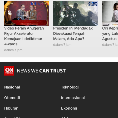
Video Peraih Anugerah
Presiden Ini Mendadak
Ciri Kep
Figur Akselerator
Dievakuasi Tengah
yang Lahi
Kemajuan I detiktimur
Malam, Ada Apa?
Agustus
Awards
dalam 7 jam
dalam 7 j
dalam 7 jam
Nasional
Teknologi
Otomotif
Internasional
Hiburan
Ekonomi