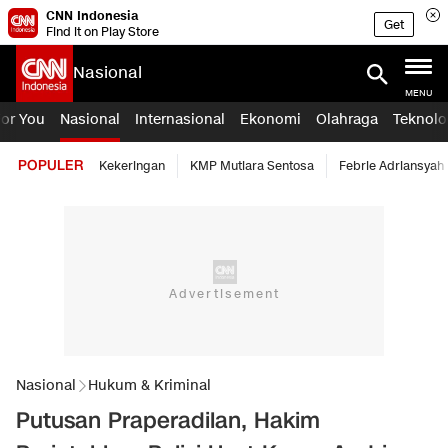
CNN Indonesia
Get
Find it on Play Store
Nasional
MENU
For You
Nasional
Internasional
Ekonomi
Olahraga
Teknolo
POPULER
Kekeringan
KMP Mutiara Sentosa
Febrie Adriansyah
Nasional
Hukum & Kriminal
Putusan Praperadilan, Hakim