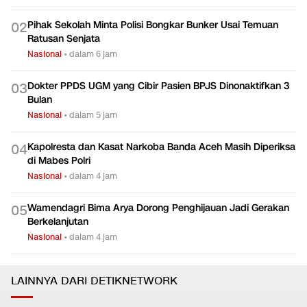
Pihak Sekolah Minta Polisi Bongkar Bunker Usai Temuan
0
2
Ratusan Senjata
Nasional
•
dalam 6 jam
Dokter PPDS UGM yang Cibir Pasien BPJS Dinonaktifkan 3
0
3
Bulan
Nasional
•
dalam 5 jam
Kapolresta dan Kasat Narkoba Banda Aceh Masih Diperiksa
0
4
di Mabes Polri
Nasional
•
dalam 4 jam
Wamendagri Bima Arya Dorong Penghijauan Jadi Gerakan
0
5
Berkelanjutan
Nasional
•
dalam 4 jam
LAINNYA DARI DETIKNETWORK