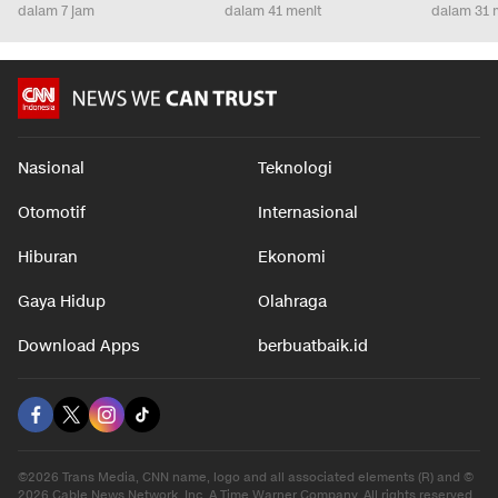
dalam 7 jam
dalam 41 menit
dalam 31 
Nasional
Teknologi
Otomotif
Internasional
Hiburan
Ekonomi
Gaya Hidup
Olahraga
Download Apps
berbuatbaik.id
©2026 Trans Media, CNN name, logo and all associated elements (R) and ©
2026 Cable News Network, Inc. A Time Warner Company. All rights reserved.