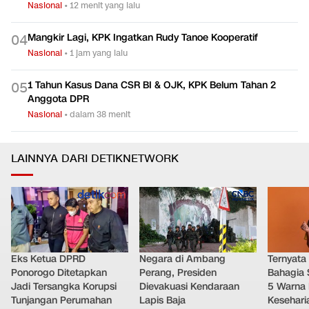
Nasional
•
12 menit yang lalu
Mangkir Lagi, KPK Ingatkan Rudy Tanoe Kooperatif
0
4
Nasional
•
1 jam yang lalu
1 Tahun Kasus Dana CSR BI & OJK, KPK Belum Tahan 2
0
5
Anggota DPR
Nasional
•
dalam 38 menit
LAINNYA DARI DETIKNETWORK
Eks Ketua DPRD
Negara di Ambang
Ternyata
Ponorogo Ditetapkan
Perang, Presiden
Bahagia 
Jadi Tersangka Korupsi
Dievakuasi Kendaraan
5 Warna 
Tunjangan Perumahan
Lapis Baja
Kesehari