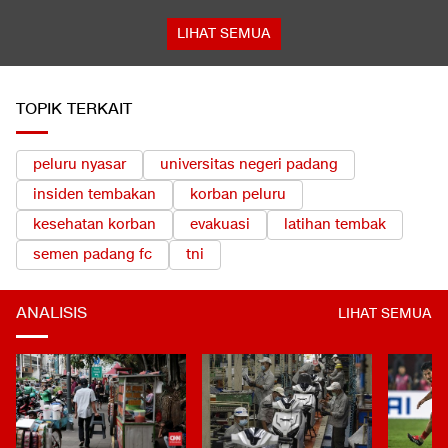
LIHAT SEMUA
TOPIK TERKAIT
peluru nyasar
universitas negeri padang
insiden tembakan
korban peluru
kesehatan korban
evakuasi
latihan tembak
semen padang fc
tni
ANALISIS
LIHAT SEMUA