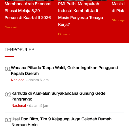
Membaca Arah Ekonomi
PMI Pulih, Mampukah
Masih Be
RI usai Melaju 5,29
Industri Kembali Jadi
di Piala
Persen di Kuartal II 2026
Mesin Penyerap Tenaga
Olahraga
Kerja?
Ekonomi
Ekonomi
TERPOPULER
Wacana Pilkada Tanpa Wakil, Golkar Ingatkan Pengganti
0
1
Kepala Daerah
Nasional
•
dalam 6 jam
Karhutla di Alun-alun Suryakancana Gunung Gede
0
2
Pangrango
Nasional
•
dalam 5 jam
Usai Don Ritto, Tim 9 Kejagung Juga Geledah Rumah
0
3
Nurman Herin