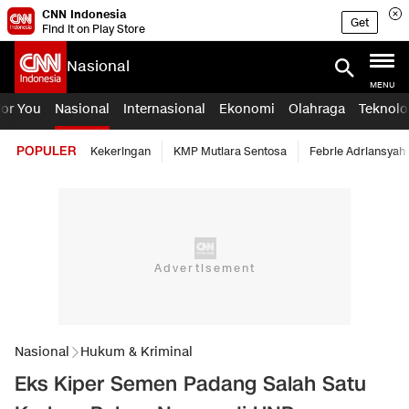
CNN Indonesia
Get
Find it on Play Store
Nasional
MENU
For You
Nasional
Internasional
Ekonomi
Olahraga
Teknolo
POPULER
Kekeringan
KMP Mutiara Sentosa
Febrie Adriansyah
Nasional
Hukum & Kriminal
Eks Kiper Semen Padang Salah Satu