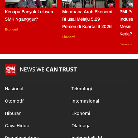
Kenapa Banyak Lulusan
Membaca Arah Ekonomi
PMI Puli
SMK Nganggur?
RI usai Melaju 5,29
Industri 
Persen di Kuartal II 2026
Mesin Pe
Ekonomi
Kerja?
Ekonomi
Ekonomi
Nasional
Teknologi
Otomotif
Internasional
Hiburan
Ekonomi
Gaya Hidup
Olahraga