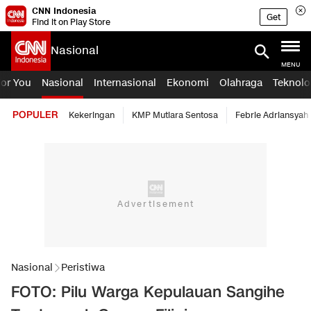
CNN Indonesia
Get
Find it on Play Store
Nasional
MENU
For You
Nasional
Internasional
Ekonomi
Olahraga
Teknolo
POPULER
Kekeringan
KMP Mutiara Sentosa
Febrie Adriansyah
Nasional
Peristiwa
FOTO: Pilu Warga Kepulauan Sangihe