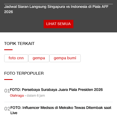
Jadwal Siaran Langsung Singapura vs Indonesia di Piala AFF
2026
LIHAT SEMUA
TOPIK TERKAIT
foto cnn
gempa
gempa bumi
FOTO
TERPOPULER
FOTO: Persebaya Surabaya Juara Piala Presiden 2026
0
1
Olahraga
•
dalam 6 jam
FOTO: Influencer Medsos di Meksiko Tewas Ditembak saat
0
2
Live