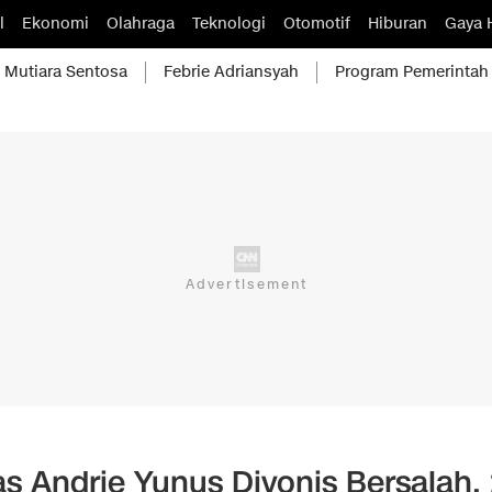
l
Ekonomi
Olahraga
Teknologi
Otomotif
Hiburan
Gaya 
Mutiara Sentosa
Febrie Adriansyah
Program Pemerintah
s Andrie Yunus Divonis Bersalah, 