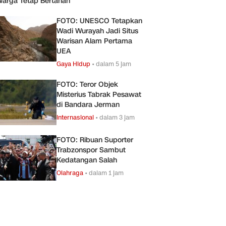
arga Tetap Bertahan
FOTO: UNESCO Tetapkan
Wadi Wurayah Jadi Situs
Warisan Alam Pertama
UEA
Gaya Hidup
•
dalam 5 jam
FOTO: Teror Objek
Misterius Tabrak Pesawat
di Bandara Jerman
Internasional
•
dalam 3 jam
FOTO: Ribuan Suporter
Trabzonspor Sambut
Kedatangan Salah
Olahraga
•
dalam 1 jam