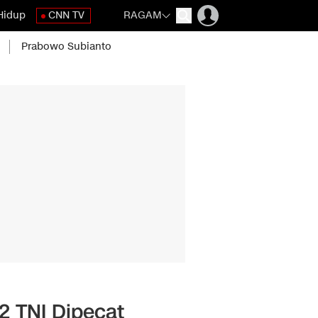
Hidup
CNN TV
RAGAM
Prabowo Subianto
2 TNI Dipecat