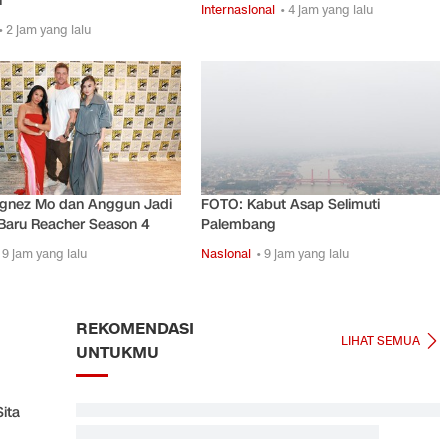
n
Internasional
• 4 jam yang lalu
• 2 jam yang lalu
gnez Mo dan Anggun Jadi
FOTO: Kabut Asap Selimuti
Baru Reacher Season 4
Palembang
 9 jam yang lalu
Nasional
• 9 jam yang lalu
REKOMENDASI
LIHAT SEMUA
UNTUKMU
ita
Jadwal Singapura vs Indonesia: Kapan, Jam Berapa,
Tayang di Mana?