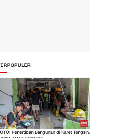
TERPOPULER
OTO: Penertiban Bangunan di Karet Tengsin,