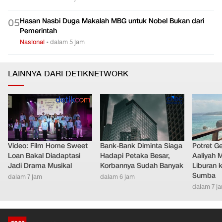
Hasan Nasbi Duga Makalah MBG untuk Nobel Bukan dari
0
5
Pemerintah
Nasional
•
dalam 5 jam
LAINNYA DARI DETIKNETWORK
Video: Film Home Sweet
Bank-Bank Diminta Siaga
Potret G
Loan Bakal Diadaptasi
Hadapi Petaka Besar,
Aaliyah 
Jadi Drama Musikal
Korbannya Sudah Banyak
Liburan k
Sumba
dalam 7 jam
dalam 6 jam
dalam 7 j