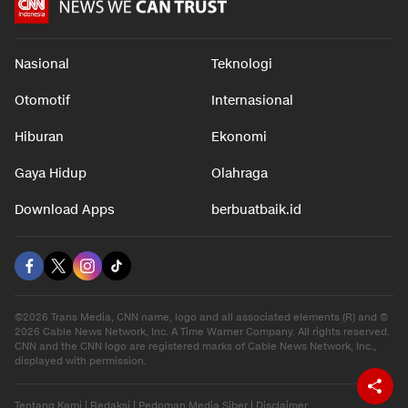
Nasional
Teknologi
Otomotif
Internasional
Hiburan
Ekonomi
Gaya Hidup
Olahraga
Download Apps
berbuatbaik.id
©2026 Trans Media, CNN name, logo and all associated elements (R) and ©
2026 Cable News Network, Inc. A Time Warner Company. All rights reserved.
CNN and the CNN logo are registered marks of Cable News Network, Inc.,
displayed with permission.
Tentang Kami
|
Redaksi
|
Pedoman Media Siber
|
Disclaimer