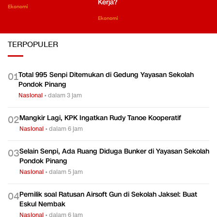
Kerja?
Ekonomi
Ekonomi
TERPOPULER
Total 995 Senpi Ditemukan di Gedung Yayasan Sekolah
0
1
Pondok Pinang
Nasional
•
dalam 3 jam
Mangkir Lagi, KPK Ingatkan Rudy Tanoe Kooperatif
0
2
Nasional
•
dalam 6 jam
Selain Senpi, Ada Ruang Diduga Bunker di Yayasan Sekolah
0
3
Pondok Pinang
Nasional
•
dalam 5 jam
Pemilik soal Ratusan Airsoft Gun di Sekolah Jaksel: Buat
0
4
Eskul Nembak
Nasional
•
dalam 6 jam