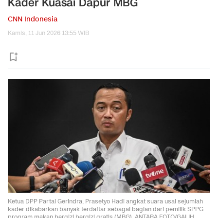
Kader Kuasai Dapur MBG
CNN Indonesia
Kamis, 11 Jun 2026 13:55 WIB
Ketua DPP Partai Gerindra, Prasetyo Hadi angkat suara usai sejumlah
kader dikabarkan banyak terdaftar sebagai bagian dari pemilik SPPG
program makan bergizi bergizi gratis (MBG). ANTARA FOTO/GALIH