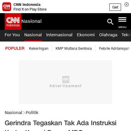
CNN Indonesia
Get
Find it on Play Store
Nasional
MENU
For You
Nasional
Internasional
Ekonomi
Olahraga
Tekn
POPULER
Kekeringan
KMP Mutiara Sentosa
Febrie Adriansyah
Nasional
Politik
Gerindra Tegaskan Tak Ada Instruksi