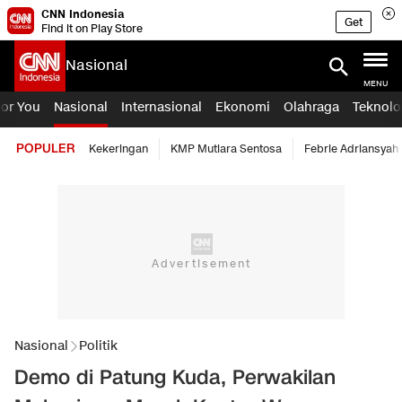
CNN Indonesia
Get
Find it on Play Store
Nasional
MENU
For You
Nasional
Internasional
Ekonomi
Olahraga
Teknolo
POPULER
Kekeringan
KMP Mutiara Sentosa
Febrie Adriansyah
Nasional
Politik
Demo di Patung Kuda, Perwakilan