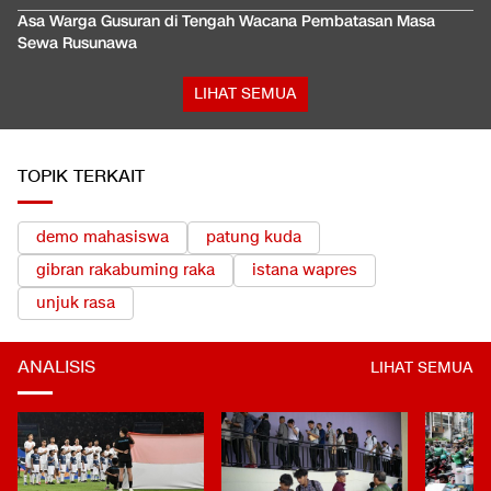
Asa Warga Gusuran di Tengah Wacana Pembatasan Masa
Sewa Rusunawa
LIHAT SEMUA
TOPIK TERKAIT
demo mahasiswa
patung kuda
gibran rakabuming raka
istana wapres
unjuk rasa
ANALISIS
LIHAT SEMUA