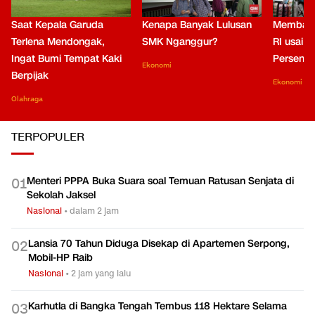
Saat Kepala Garuda
Kenapa Banyak Lulusan
Membaca
Terlena Mendongak,
SMK Nganggur?
RI usai M
Ingat Bumi Tempat Kaki
Persen di
Ekonomi
Berpijak
Ekonomi
Olahraga
TERPOPULER
Menteri PPPA Buka Suara soal Temuan Ratusan Senjata di
0
1
Sekolah Jaksel
Nasional
•
dalam 2 jam
Lansia 70 Tahun Diduga Disekap di Apartemen Serpong,
0
2
Mobil-HP Raib
Nasional
•
2 jam yang lalu
Karhutla di Bangka Tengah Tembus 118 Hektare Selama
0
3