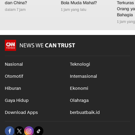
dan China?
Bola Muda Mahal?
Terkuras
Orang ya
dalam 7 jam
1 jam yang lalu
Bahagia
1 jam yang
Nasional
Teknologi
Otomotif
Internasional
Hiburan
Ekonomi
Gaya Hidup
Olahraga
Download Apps
berbuatbaik.id