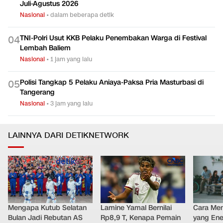
Juli-Agustus 2026
Nasional
•
dalam beberapa detik
TNI-Polri Usut KKB Pelaku Penembakan Warga di Festival
0
4
Lembah Baliem
Nasional
•
1 jam yang lalu
Polisi Tangkap 5 Pelaku Aniaya-Paksa Pria Masturbasi di
0
5
Tangerang
Nasional
•
3 jam yang lalu
LAINNYA DARI DETIKNETWORK
Mengapa Kutub Selatan
Lamine Yamal Bernilai
Cara Men
Bulan Jadi Rebutan AS
Rp8,9 T, Kenapa Pemain
yang Ene