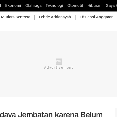
l
Ekonomi
Olahraga
Teknologi
Otomotif
Hiburan
Gaya 
Mutiara Sentosa
Febrie Adriansyah
Efisiensi Anggaran
daya Jembatan karena Belum