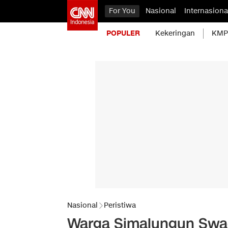
For You
Nasional
Internasiona
POPULER
Kekeringan
KMP 
Nasional
Peristiwa
Warga Simalungun Swa