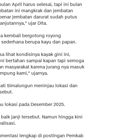
ulan April harus selesai, tapi ini bulan
jembatan ini mangkrak dan jembatan
benar jembatan darurat sudah putus
njutannya," ujar Dita.
ga kembali bergotong royong
sederhana berupa kayu dan papan.
 lihat kondisinya kayak gini ini,
 ini bertahan sampai kapan tapi semoga
an masyarakat karena jurang nya masuk
mpung kami," ujarnya.
ati Simalungun meninjau lokasi dan
sebut.
jau lokasi pada Desember 2025.
baik janji tersebut. Namun hingga kini
alisasi.
kumentasi lengkap di postingan Pemkab