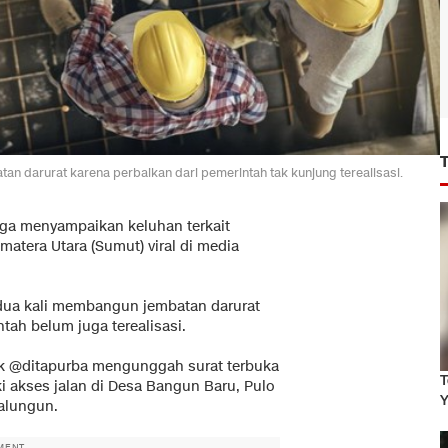
n darurat karena perbaikan dari pemerintah tak kunjung terealisasi.
ga menyampaikan keluhan terkait
umatera Utara (Sumut) viral di media
dua kali membangun jembatan darurat
tah belum juga terealisasi.
ok @ditapurba mengunggah surat terbuka
T
 akses jalan di Desa Bangun Baru, Pulo
Y
alungun.
MENT