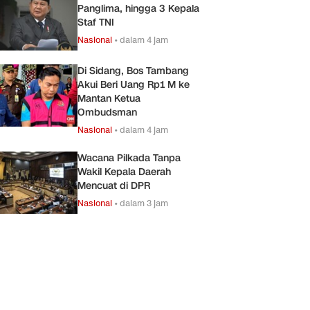
Panglima, hingga 3 Kepala
Staf TNI
Nasional
•
dalam 4 jam
Di Sidang, Bos Tambang
Akui Beri Uang Rp1 M ke
Mantan Ketua
Ombudsman
Nasional
•
dalam 4 jam
Wacana Pilkada Tanpa
Wakil Kepala Daerah
Mencuat di DPR
Nasional
•
dalam 3 jam