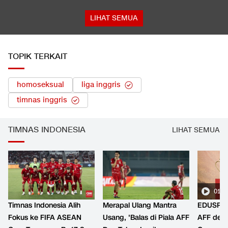
LIHAT SEMUA
TOPIK TERKAIT
homoseksual
liga inggris
timnas inggris
TIMNAS INDONESIA
LIHAT SEMUA
01:2
Timnas Indonesia Alih
Merapal Ulang Mantra
EDUSPOR
Fokus ke FIFA ASEAN
Usang, 'Balas di Piala AFF
AFF den