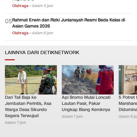
Olahraga
•
dalam 5 jam
Rahmat Erwin dan Rizki Juniansyah Resmi Beda Kelas di
0
5
Asian Games 2026
Olahraga
•
dalam 6 jam
LAINNYA DARI DETIKNETWORK
Dari Tali Baja ke
Api Bromo Mulai Loncati
5 Potret
Jembatan Perintis, Asa
Lautan Pasir, Pakar
Marshand
Warga Desa Sikundo
Ungkap Biang Keroknya
Didomina
Segera Terwujud
dalam 7 jam
dalam 6 j
dalam 7 jam