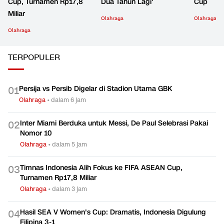
Cup, Turnamen Rp17,8
Dua Tahun Lagi'
Cup
Miliar
Olahraga
Olahraga
Olahraga
TERPOPULER
Persija vs Persib Digelar di Stadion Utama GBK
0
1
Olahraga
•
dalam 6 jam
Inter Miami Berduka untuk Messi, De Paul Selebrasi Pakai
0
2
Nomor 10
Olahraga
•
dalam 5 jam
Timnas Indonesia Alih Fokus ke FIFA ASEAN Cup,
0
3
Turnamen Rp17,8 Miliar
Olahraga
•
dalam 3 jam
Hasil SEA V Women's Cup: Dramatis, Indonesia Digulung
0
4
Filipina 3-1