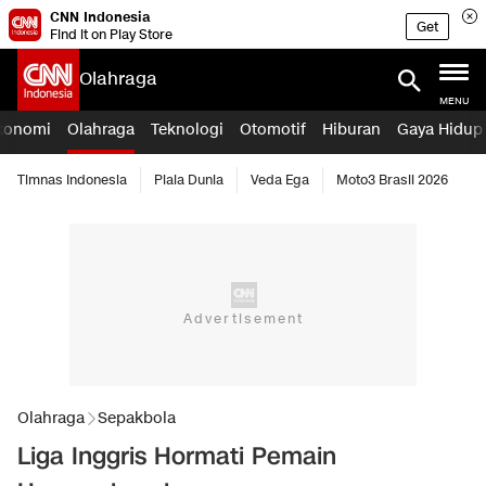
CNN Indonesia
Get
Find it on Play Store
Olahraga
MENU
konomi
Olahraga
Teknologi
Otomotif
Hiburan
Gaya Hidup
Timnas Indonesia
Piala Dunia
Veda Ega
Moto3 Brasil 2026
Olahraga
Sepakbola
Liga Inggris Hormati Pemain