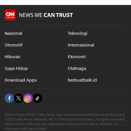
Nasional
Teknologi
Otomotif
Internasional
Hiburan
Ekonomi
Gaya Hidup
Olahraga
Download Apps
berbuatbaik.id
©2026 Trans Media, CNN name, logo and all associated elements (R) and ©
2026 Cable News Network, Inc. A Time Warner Company. All rights reserved.
CNN and the CNN logo are registered marks of Cable News Network, Inc.,
displayed with permission.