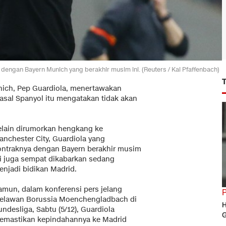
engan Bayern Munich yang berakhir musim ini. (Reuters / Kai Pfaffenbach)
unich, Pep Guardiola, menertawakan
asal Spanyol itu mengatakan tidak akan
elain dirumorkan hengkang ke
anchester City, Guardiola yang
ontraknya dengan Bayern berakhir musim
ni juga sempat dikabarkan sedang
enjadi bidikan Madrid.
amun, dalam konferensi pers jelang
elawan Borussia Moenchengladbach di
H
ndesliga, Sabtu (5/12), Guardiola
G
emastikan kepindahannya ke Madrid