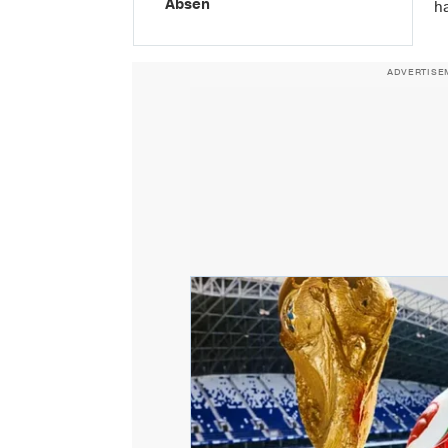
Absen
h
ADVERTISE