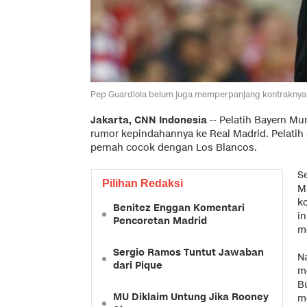
Pep Guardiola belum juga memperpanjang kontraknya d
Jakarta, CNN Indonesia
-- Pelatih Bayern M
rumor kepindahannya ke Real Madrid. Pelatih 
pernah cocok dengan Los Blancos.
S
Pilihan Redaksi
M
k
Benitez Enggan Komentari
i
Pencoretan Madrid
m
Sergio Ramos Tuntut Jawaban
N
dari Pique
m
Bu
MU Diklaim Untung Jika Rooney
m