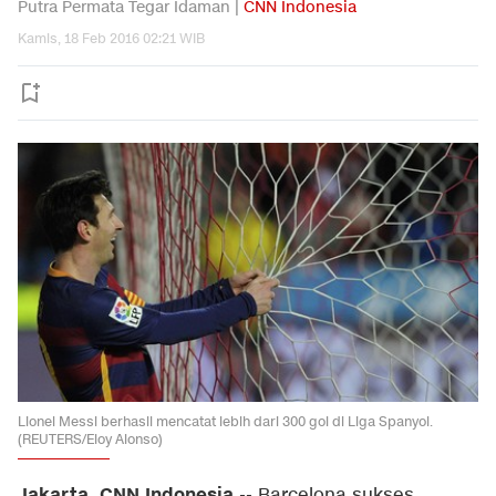
Putra Permata Tegar Idaman |
CNN Indonesia
Kamis, 18 Feb 2016 02:21 WIB
Lionel Messi berhasil mencatat lebih dari 300 gol di Liga Spanyol.
(REUTERS/Eloy Alonso)
Jakarta, CNN Indonesia
-- Barcelona sukses