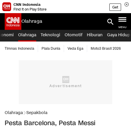
CNN Indonesia
Get
Find it on Play Store
Olahraga
MENU
konomi
Olahraga
Teknologi
Otomotif
Hiburan
Gaya Hidup
Timnas Indonesia
Piala Dunia
Veda Ega
Moto3 Brasil 2026
Olahraga
Sepakbola
Pesta Barcelona, Pesta Messi