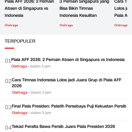
Piala AFF 2026: 2 Pemain
3 Pemain Singapura yang
Cara Tim
Absen di Singapura vs
Bisa Bikin Timnas
Lolos jad
Indonesia
Indonesia Kesulitan
Piala AF
Olahraga
Olahraga
Olahraga
TERPOPULER
Piala AFF 2026: 2 Pemain Absen di Singapura vs Indonesia
0
1
Olahraga
•
dalam 5 jam
Cara Timnas Indonesia Lolos jadi Juara Grup di Piala AFF
0
2
2026
Olahraga
•
dalam 2 jam
Final Piala Presiden: Pelatih Persebaya Puji Kekuatan Persib
0
3
Olahraga
•
dalam 5 jam
Tekad Peralta Bawa Persib Juara Piala Presiden 2026
0
4