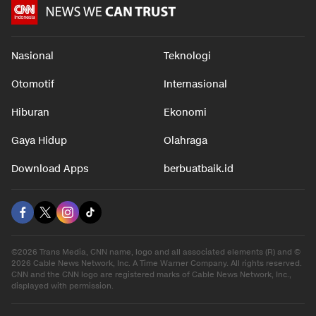
Nasional
Teknologi
Otomotif
Internasional
Hiburan
Ekonomi
Gaya Hidup
Olahraga
Download Apps
berbuatbaik.id
©2026 Trans Media, CNN name, logo and all associated elements (R) and ©
2026 Cable News Network, Inc. A Time Warner Company. All rights reserved.
CNN and the CNN logo are registered marks of Cable News Network, Inc.,
displayed with permission.