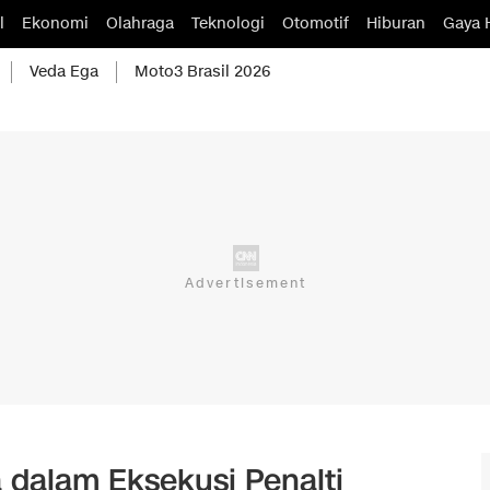
l
Ekonomi
Olahraga
Teknologi
Otomotif
Hiburan
Gaya 
Veda Ega
Moto3 Brasil 2026
 dalam Eksekusi Penalti