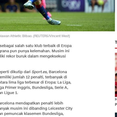
lawan Athletic Bilbao. (REUTERS/Vincent West)
sebagai salah satu klub terbaik di Eropa
ugrana pun punya kelemahan. Musim ini
liki rekor buruk dalam mengeksekusi
perti dikutip dari
Sport.es
, Barcelona
miliki jumlah 12 penalti, terbanyak di
tara lima liga terbesar di Eropa: La Liga,
ga Primer Inggris, Bundesliga, Serie A,
n Ligue 1.
H
arcelona mendapatkan penalti lebih
P
anyak musim ini dibanding Leicester City
an pemuncak klasemen Bundesliga,