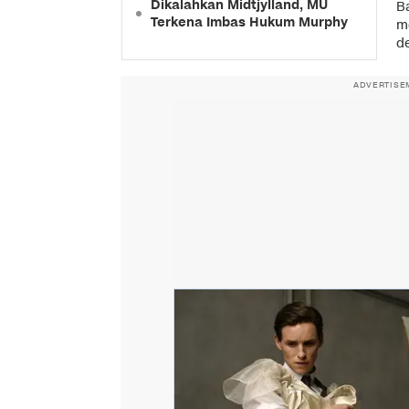
Dikalahkan Midtjylland, MU
B
Terkena Imbas Hukum Murphy
m
de
ADVERTISE