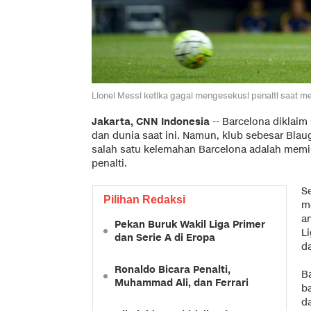
Lionel Messi ketika gagal mengesekusi penalti saat me
Jakarta, CNN Indonesia
-- Barcelona diklaim 
dan dunia saat ini. Namun, klub sebesar Bla
salah satu kelemahan Barcelona adalah memi
penalti.
Se
Pilihan Redaksi
me
an
Pekan Buruk Wakil Liga Primer
Li
dan Serie A di Eropa
da
Ronaldo Bicara Penalti,
B
Muhammad Ali, dan Ferrari
b
d