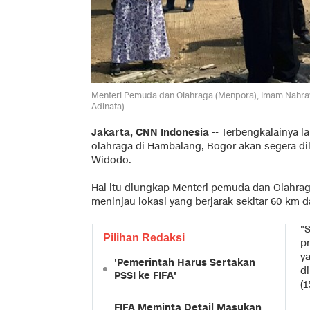
Menteri Pemuda dan Olahraga (Menpora), Imam Nahraw
Adinata)
Jakarta, CNN Indonesia
-- Terbengkalainya l
olahraga di Hambalang, Bogor akan segera di
Widodo.
Hal itu diungkap Menteri pemuda dan Olahraga
meninjau lokasi yang berjarak sekitar 60 km da
"
Pilihan Redaksi
p
y
'Pemerintah Harus Sertakan
di
PSSI ke FIFA'
(1
FIFA Meminta Detail Masukan