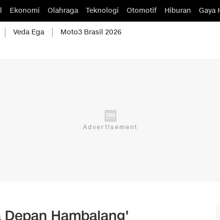
l
Ekonomi
Olahraga
Teknologi
Otomotif
Hiburan
Gaya 
Veda Ega
Moto3 Brasil 2026
a Depan Hambalang'