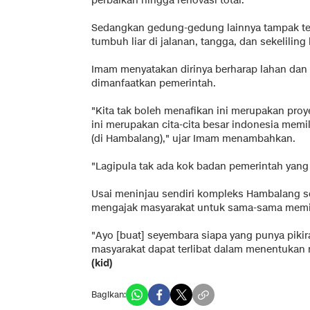
perbaikan hingga renovasi total.
Sedangkan gedung-gedung lainnya tampak terb
tumbuh liar di jalanan, tangga, dan sekelilin
Imam menyatakan dirinya berharap lahan dan 
dimanfaatkan pemerintah.
"Kita tak boleh menafikan ini merupakan proy
ini merupakan cita-cita besar indonesia memi
(di Hambalang)," ujar Imam menambahkan.
"Lagipula tak ada kok badan pemerintah yang 
Usai meninjau sendiri kompleks Hambalang s
mengajak masyarakat untuk sama-sama memi
"Ayo [buat] seyembara siapa yang punya piki
masyarakat dapat terlibat dalam menentukan
(kid)
Bagikan: