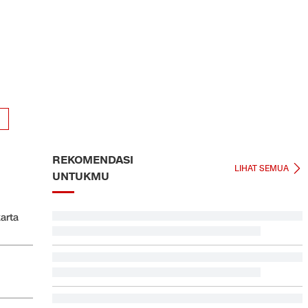
REKOMENDASI
LIHAT SEMUA
UNTUKMU
arta
Video Mesum 'Yang Wis Yang' Banyuwangi, Pemeran
Pria Jadi Tersangka
Hashim Djojohadikusumo Kukuhkan 20 Ormas Baru
Kawal Program Pemerintah