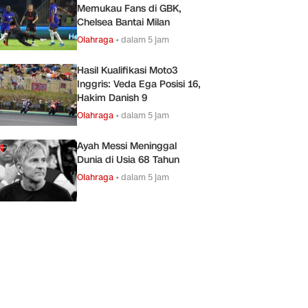
Memukau Fans di GBK,
Chelsea Bantai Milan
Olahraga
•
dalam 5 jam
Hasil Kualifikasi Moto3
Inggris: Veda Ega Posisi 16,
Hakim Danish 9
Olahraga
•
dalam 5 jam
Ayah Messi Meninggal
Dunia di Usia 68 Tahun
Olahraga
•
dalam 5 jam