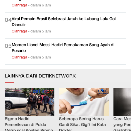
Olahraga
•
dalam 6 jam
Viral Pemain Brasil Selebrasi Jatuh ke Lubang Lalu Gol
0
4
Dianulir
Olahraga
•
dalam 5 jam
Momen Lionel Messi Hadiri Pemakaman Sang Ayah di
0
5
Rosario
Olahraga
•
dalam 5 jam
LAINNYA DARI DETIKNETWORK
Bigmo Hadiri
Seberapa Sering Harus
Cara Men
Pemeriksaan di Polda
Ganti Sikat Gigi? Ini Kata
yang Per
Metro soal Konten Promo
Dokter
Gaslighti