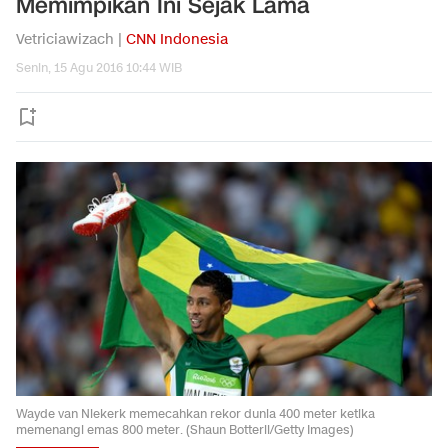
Memimpikan Ini Sejak Lama
Vetriciawizach |
CNN Indonesia
Senin, 15 Agu 2016 10:44 WIB
Wayde van Niekerk memecahkan rekor dunia 400 meter ketika
memenangi emas 800 meter. (Shaun Botteril/Getty Images)