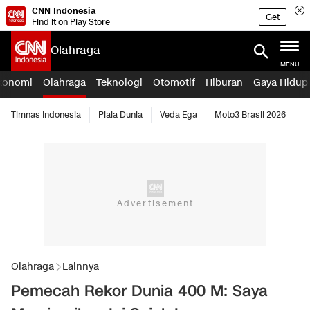
CNN Indonesia
Get
Find it on Play Store
Olahraga
MENU
konomi
Olahraga
Teknologi
Otomotif
Hiburan
Gaya Hidup
Timnas Indonesia
Piala Dunia
Veda Ega
Moto3 Brasil 2026
Olahraga
Lainnya
Pemecah Rekor Dunia 400 M: Saya