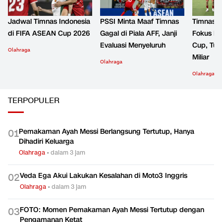
Jadwal Timnas Indonesia
PSSI Minta Maaf Timnas
Timnas I
di FIFA ASEAN Cup 2026
Gagal di Piala AFF, Janji
Fokus k
Evaluasi Menyeluruh
Cup, Tur
Olahraga
Miliar
Olahraga
Olahraga
TERPOPULER
Pemakaman Ayah Messi Berlangsung Tertutup, Hanya
0
1
Dihadiri Keluarga
Olahraga
•
dalam 3 jam
Veda Ega Akui Lakukan Kesalahan di Moto3 Inggris
0
2
Olahraga
•
dalam 3 jam
FOTO: Momen Pemakaman Ayah Messi Tertutup dengan
0
3
Pengamanan Ketat