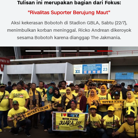
Tulisan ini merupakan bagian dari Fokus:
"
Rivalitas Suporter Berujung Maut
"
Aksi kekerasan Bobotoh di Stadion GBLA, Sabtu (22/7),
menimbulkan korban meninggal. Ricko Andrean dikeroyok
sesama Bobotoh karena dianggap The Jakmania.