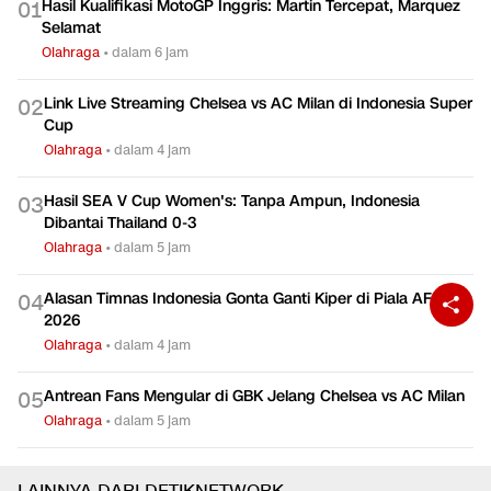
Hasil Kualifikasi MotoGP Inggris: Martin Tercepat, Marquez
0
1
Selamat
Olahraga
•
dalam 6 jam
Link Live Streaming Chelsea vs AC Milan di Indonesia Super
0
2
Cup
Olahraga
•
dalam 4 jam
Hasil SEA V Cup Women's: Tanpa Ampun, Indonesia
0
3
Dibantai Thailand 0-3
Olahraga
•
dalam 5 jam
Alasan Timnas Indonesia Gonta Ganti Kiper di Piala AFF
0
4
2026
Olahraga
•
dalam 4 jam
Antrean Fans Mengular di GBK Jelang Chelsea vs AC Milan
0
5
Olahraga
•
dalam 5 jam