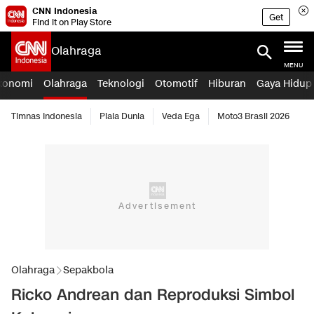
CNN Indonesia
Get
Find it on Play Store
Olahraga
MENU
konomi
Olahraga
Teknologi
Otomotif
Hiburan
Gaya Hidup
Timnas Indonesia
Piala Dunia
Veda Ega
Moto3 Brasil 2026
Olahraga
Sepakbola
Ricko Andrean dan Reproduksi Simbol