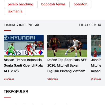
persib bandung
bobotoh tewas
bobotoh
jakmania
TIMNAS INDONESIA
LIHAT SEMUA
Alasan Timnas Indonesia
Daftar Top Skor Piala AFF
John Her
Gonta Ganti Kiper di Piala
2026: Mitchell Baker
Mitchell 
AFF 2026
Digusur Bintang Vietnam
Kesediha
Olahraga
Olahraga
Olahraga
TERPOPULER