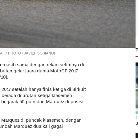
. (AFP PHOTO / JAVIER SORIANO)
bernasib sama dengan rekan setimnya di
ebutan gelar juara dunia MotoGP 2017
10).
017 setelah hanya finis ketiga di Sirkuit
es berada di urutan ketiga klasemen
erjarak 50 poin dari Marquez di posisi
H
n Marquez di puncak klasemen, dengan
J
itambah Marquez dua kali gagal