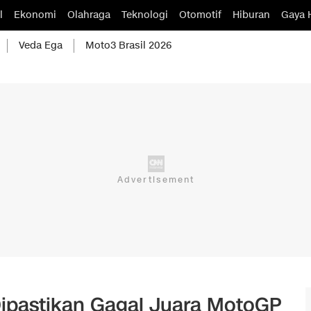
l
Ekonomi
Olahraga
Teknologi
Otomotif
Hiburan
Gaya 
Veda Ega
Moto3 Brasil 2026
 Dipastikan Gagal Juara MotoGP