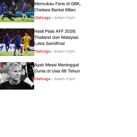
Memukau Fans di GBK,
Chelsea Bantai Milan
Olahraga
•
dalam 4 jam
Hasil Piala AFF 2026:
Thailand dan Malaysia
Lolos Semifinal
Olahraga
•
dalam 5 jam
Ayah Messi Meninggal
Dunia di Usia 68 Tahun
Olahraga
•
dalam 4 jam