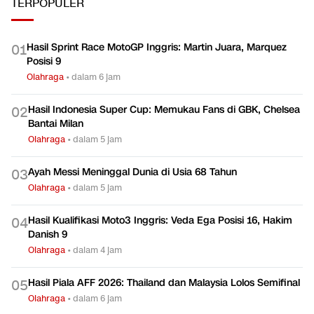
TERPOPULER
Hasil Sprint Race MotoGP Inggris: Martin Juara, Marquez
0
1
Posisi 9
Olahraga
•
dalam 6 jam
Hasil Indonesia Super Cup: Memukau Fans di GBK, Chelsea
0
2
Bantai Milan
Olahraga
•
dalam 5 jam
Ayah Messi Meninggal Dunia di Usia 68 Tahun
0
3
Olahraga
•
dalam 5 jam
Hasil Kualifikasi Moto3 Inggris: Veda Ega Posisi 16, Hakim
0
4
Danish 9
Olahraga
•
dalam 4 jam
Hasil Piala AFF 2026: Thailand dan Malaysia Lolos Semifinal
0
5
Olahraga
•
dalam 6 jam