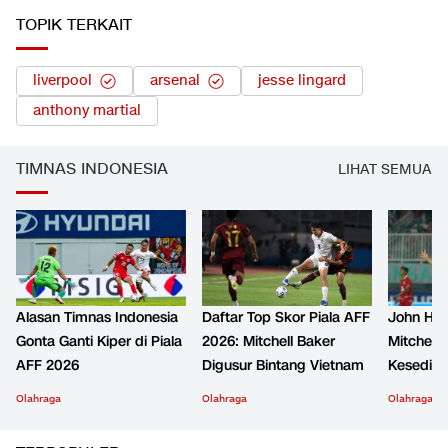
TOPIK TERKAIT
liverpool
arsenal
jesse lingard
anthony martial
TIMNAS INDONESIA
LIHAT SEMUA
Alasan Timnas Indonesia
Daftar Top Skor Piala AFF
John Her
Gonta Ganti Kiper di Piala
2026: Mitchell Baker
Mitchell 
AFF 2026
Digusur Bintang Vietnam
Kesediha
Olahraga
Olahraga
Olahraga