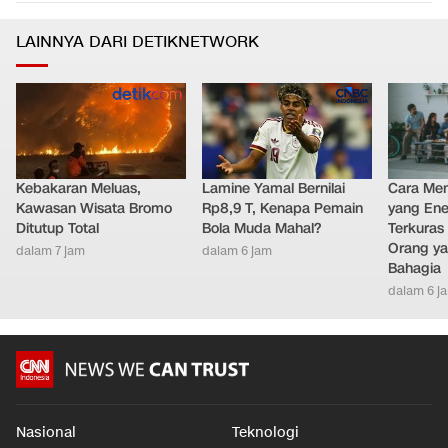
LAINNYA DARI DETIKNETWORK
Kebakaran Meluas,
Lamine Yamal Bernilai
Cara Men
Kawasan Wisata Bromo
Rp8,9 T, Kenapa Pemain
yang Ene
Ditutup Total
Bola Muda Mahal?
Terkuras
Orang ya
dalam 7 jam
dalam 6 jam
Bahagia
dalam 6 j
Nasional
Teknologi