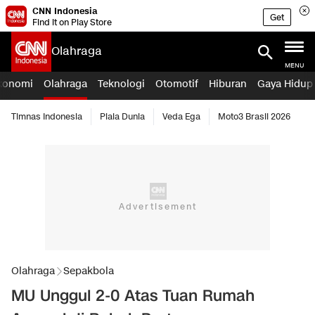
CNN Indonesia
Get
Find it on Play Store
Olahraga
MENU
konomi
Olahraga
Teknologi
Otomotif
Hiburan
Gaya Hidup
Timnas Indonesia
Piala Dunia
Veda Ega
Moto3 Brasil 2026
Olahraga
Sepakbola
MU Unggul 2-0 Atas Tuan Rumah