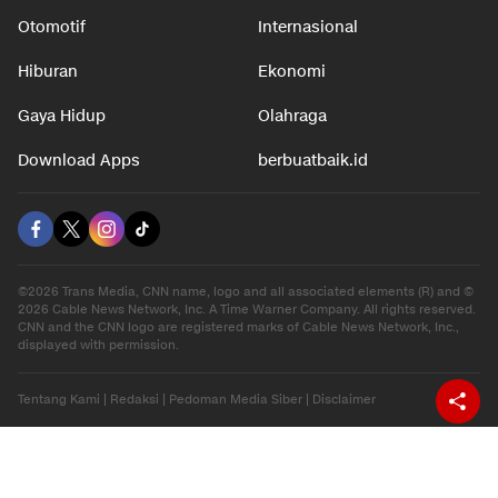
Otomotif
Internasional
Hiburan
Ekonomi
Gaya Hidup
Olahraga
Download Apps
berbuatbaik.id
©2026 Trans Media, CNN name, logo and all associated elements (R) and ©
2026 Cable News Network, Inc. A Time Warner Company. All rights reserved.
CNN and the CNN logo are registered marks of Cable News Network, Inc.,
displayed with permission.
Tentang Kami
|
Redaksi
|
Pedoman Media Siber
|
Disclaimer