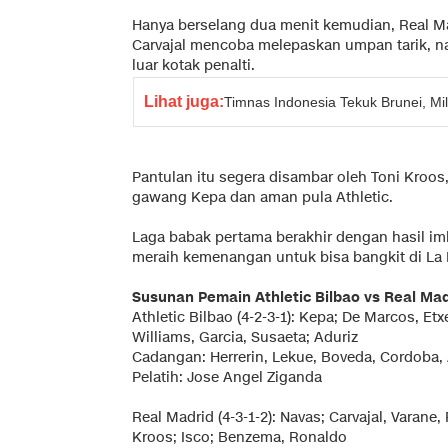
Hanya berselang dua menit kemudian, Real M
Carvajal mencoba melepaskan umpan tarik, na
luar kotak penalti.
Lihat juga:
Timnas Indonesia Tekuk Brunei, Mi
Pantulan itu segera disambar oleh Toni Kroos,
gawang Kepa dan aman pula Athletic.
Laga babak pertama berakhir dengan hasil im
meraih kemenangan untuk bisa bangkit di La 
Susunan Pemain Athletic Bilbao vs Real Mad
Athletic Bilbao (4-2-3-1): Kepa; De Marcos, Etx
Williams, Garcia, Susaeta; Aduriz
Cadangan: Herrerin, Lekue, Boveda, Cordoba, 
Pelatih: Jose Angel Ziganda
Real Madrid (4-3-1-2): Navas; Carvajal, Varan
Kroos; Isco; Benzema, Ronaldo