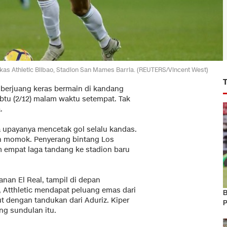
kas Athletic Bilbao, Stadion San Mames Barria. (REUTERS/Vincent West)
 berjuang keras bermain di kandang
abtu (2/12) malam waktu setempat. Tak
.
na upayanya mencetak gol selalu kandas.
n momok. Penyerang bintang Los
 empat laga tandang ke stadion baru
anan El Real, tampil di depan
 Atthletic mendapat peluang emas dari
B
 dengan tandukan dari Aduriz. Kiper
P
g sundulan itu.