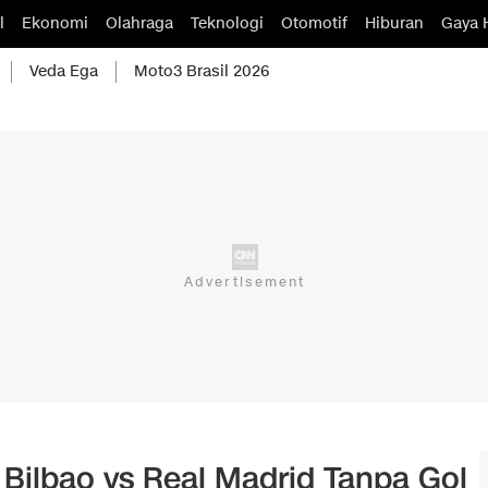
l
Ekonomi
Olahraga
Teknologi
Otomotif
Hiburan
Gaya 
Veda Ega
Moto3 Brasil 2026
 Bilbao vs Real Madrid Tanpa Gol