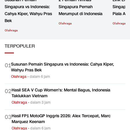
Susunan Pemain
2 Pemain Timnas
Link Liv
Singapura vs Indonesia:
Singapura Pernah
Singapur
Cahya Kiper, Wahyu Pras
Merumput di Indonesia
Piala AF
Bek
Olahraga
Olahraga
Olahraga
TERPOPULER
Susunan Pemain Singapura vs Indonesia: Cahya Kiper,
0
1
Wahyu Pras Bek
Olahraga
•
dalam 6 jam
Hasil SEA V Cup Women's: Mental Bagus, Indonesia
0
2
Taklukkan Vietnam
Olahraga
•
dalam 3 jam