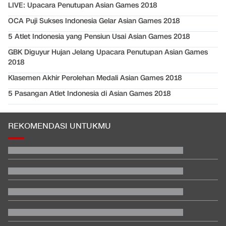
LIVE: Upacara Penutupan Asian Games 2018
OCA Puji Sukses Indonesia Gelar Asian Games 2018
5 Atlet Indonesia yang Pensiun Usai Asian Games 2018
GBK Diguyur Hujan Jelang Upacara Penutupan Asian Games
2018
Klasemen Akhir Perolehan Medali Asian Games 2018
5 Pasangan Atlet Indonesia di Asian Games 2018
REKOMENDASI UNTUKMU
Prediksi Indonesia vs Singapura di Piala AFF 2026
Kemenkes Ungkap Alasan Yurizal Harus Tunggu 8 Jam di IGD
RSCM
Hasil SEA V Cup Women's: Mental Bagus, Indonesia Taklukkan
Vietnam
Kata Mabes TNI soal Sertifikat Pramuka Bisa Daftar TNI-Polri