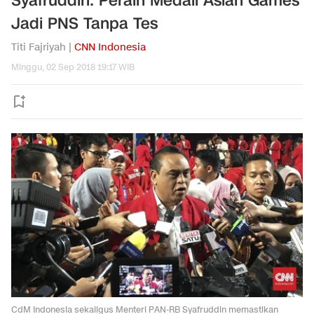
Syafruddin: Peraih Medali Asian Games
Jadi PNS Tanpa Tes
Titi Fajriyah |
CNN Indonesia
Minggu, 02 Sep 2018 19:17 WIB
CdM Indonesia sekaligus Menteri PAN-RB Syafruddin memastikan