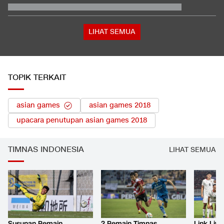
Tanpa Tes
Fakta Menarik Penampilan Agnez Mo dan Anggun C. Sasmi di
Reacher 4
Berompi Tahanan dan Tangan Diborgol, Febrie Diperiksa di
Kejagung
LIHAT SEMUA
TOPIK TERKAIT
asian games
asian games 2018
upacara penutupan asian games 2018
TIMNAS INDONESIA
LIHAT SEMUA