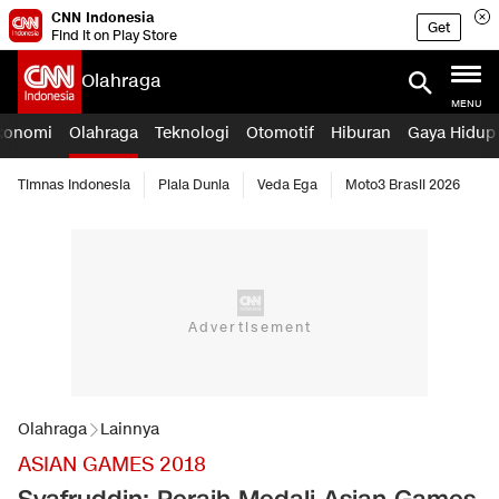
CNN Indonesia
Get
Find it on Play Store
Olahraga
MENU
konomi
Olahraga
Teknologi
Otomotif
Hiburan
Gaya Hidup
Timnas Indonesia
Piala Dunia
Veda Ega
Moto3 Brasil 2026
Olahraga
Lainnya
ASIAN GAMES 2018