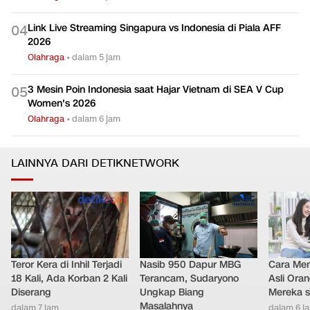
Hasil FP1 MotoGP Inggris 2026: Alex Tercepat, Marc
0
3
Marquez Keenam
Olahraga
•
dalam 6 jam
Link Live Streaming Singapura vs Indonesia di Piala AFF
0
4
2026
Olahraga
•
dalam 5 jam
3 Mesin Poin Indonesia saat Hajar Vietnam di SEA V Cup
0
5
Women's 2026
Olahraga
•
dalam 6 jam
LAINNYA DARI DETIKNETWORK