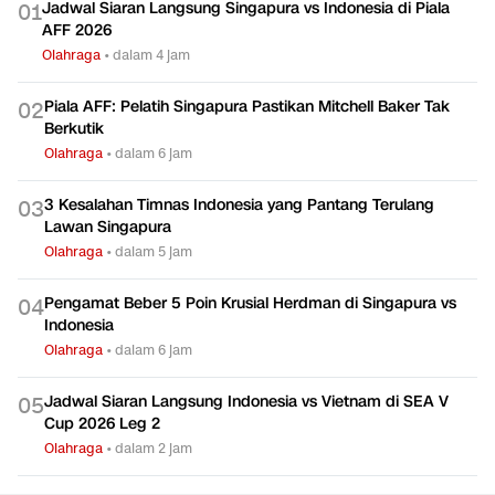
Jadwal Siaran Langsung Singapura vs Indonesia di Piala
0
1
AFF 2026
Olahraga
•
dalam 4 jam
Piala AFF: Pelatih Singapura Pastikan Mitchell Baker Tak
0
2
Berkutik
Olahraga
•
dalam 6 jam
3 Kesalahan Timnas Indonesia yang Pantang Terulang
0
3
Lawan Singapura
Olahraga
•
dalam 5 jam
Pengamat Beber 5 Poin Krusial Herdman di Singapura vs
0
4
Indonesia
Olahraga
•
dalam 6 jam
Jadwal Siaran Langsung Indonesia vs Vietnam di SEA V
0
5
Cup 2026 Leg 2
Olahraga
•
dalam 2 jam