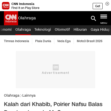
CNN Indonesia
Get
Find it on Play Store
Olahraga
MENU
konomi
Olahraga
Teknologi
Otomotif
Hiburan
Gaya Hidup
Timnas Indonesia
Piala Dunia
Veda Ega
Moto3 Brasil 2026
Olahraga
Lainnya
Kalah dari Khabib, Poirier Nafsu Balas