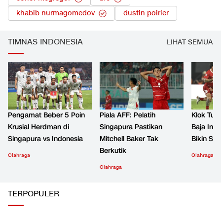
khabib nurmagomedov
dustin poirier
TIMNAS INDONESIA
LIHAT SEMUA
Pengamat Beber 5 Poin
Piala AFF: Pelatih
Klok Tun
Krusial Herdman di
Singapura Pastikan
Baja Indo
Singapura vs Indonesia
Mitchell Baker Tak
Bikin Si
Berkutik
Olahraga
Olahraga
Olahraga
TERPOPULER