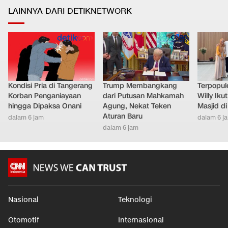
LAINNYA DARI DETIKNETWORK
Kondisi Pria di Tangerang
Trump Membangkang
Terpopule
Korban Penganiayaan
dari Putusan Mahkamah
Willy Ik
hingga Dipaksa Onani
Agung, Nekat Teken
Masjid d
Aturan Baru
dalam 6 jam
dalam 6 j
dalam 6 jam
Nasional
Teknologi
Otomotif
Internasional