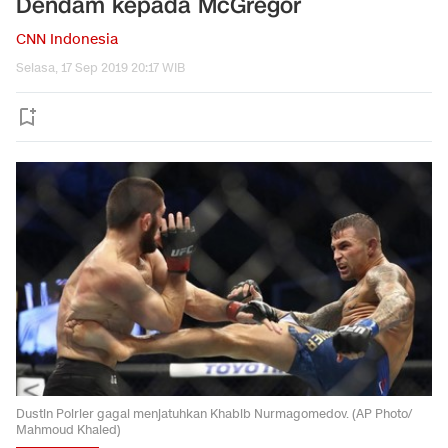
Dendam kepada McGregor
CNN Indonesia
Selasa, 17 Sep 2019 20:17 WIB
Dustin Poirier gagal menjatuhkan Khabib Nurmagomedov. (AP Photo/
Mahmoud Khaled)