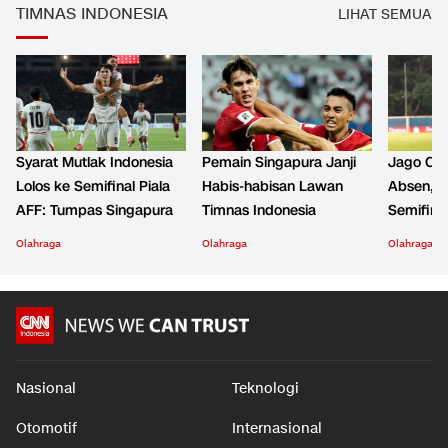
TIMNAS INDONESIA
LIHAT SEMUA
Syarat Mutlak Indonesia
Pemain Singapura Janji
Jago Cro
Lolos ke Semifinal Piala
Habis-habisan Lawan
Absen, K
AFF: Tumpas Singapura
Timnas Indonesia
Semifinal
Olahraga
Olahraga
Olahraga
Nasional
Teknologi
Otomotif
Internasional