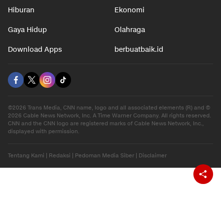
Hiburan
Ekonomi
Gaya Hidup
Olahraga
Download Apps
berbuatbaik.id
©2026 Trans Media, CNN name, logo and all associated elements (R) and ©
2026 Cable News Network, Inc. A Time Warner Company. All rights reserved.
CNN and the CNN logo are registered marks of Cable News Network, Inc.,
displayed with permission.
Tentang Kami
|
Redaksi
|
Pedoman Media Siber
|
Disclaimer