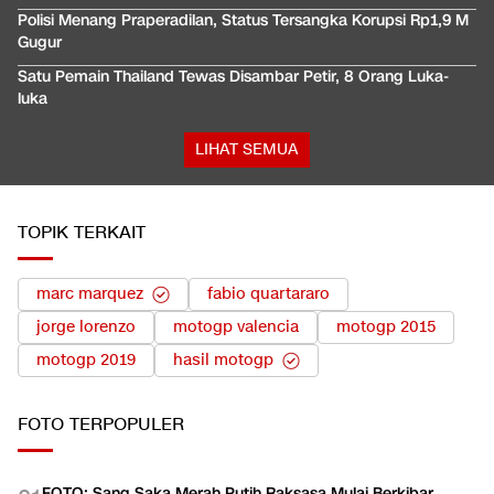
Polisi Menang Praperadilan, Status Tersangka Korupsi Rp1,9 M
Gugur
Satu Pemain Thailand Tewas Disambar Petir, 8 Orang Luka-
luka
LIHAT SEMUA
TOPIK TERKAIT
marc marquez
fabio quartararo
jorge lorenzo
motogp valencia
motogp 2015
motogp 2019
hasil motogp
FOTO
TERPOPULER
FOTO: Sang Saka Merah Putih Raksasa Mulai Berkibar