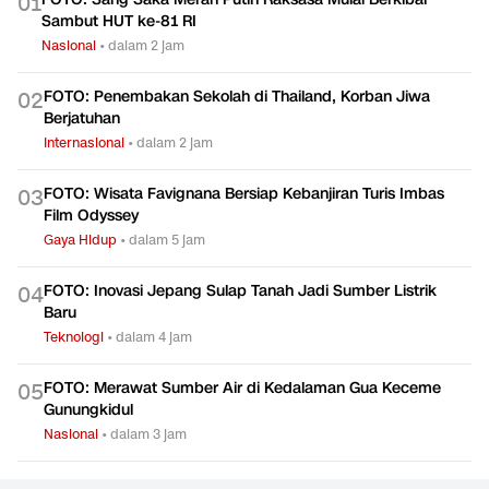
0
1
Sambut HUT ke-81 RI
Nasional
•
dalam 2 jam
FOTO: Penembakan Sekolah di Thailand, Korban Jiwa
0
2
Berjatuhan
Internasional
•
dalam 2 jam
FOTO: Wisata Favignana Bersiap Kebanjiran Turis Imbas
0
3
Film Odyssey
Gaya Hidup
•
dalam 5 jam
FOTO: Inovasi Jepang Sulap Tanah Jadi Sumber Listrik
0
4
Baru
Teknologi
•
dalam 4 jam
FOTO: Merawat Sumber Air di Kedalaman Gua Keceme
0
5
Gunungkidul
Nasional
•
dalam 3 jam