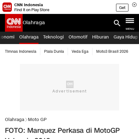
CNN Indonesia
Get
Find it on Play Store
Olahraga
MENU
konomi
Olahraga
Teknologi
Otomotif
Hiburan
Gaya Hidup
Timnas Indonesia
Piala Dunia
Veda Ega
Moto3 Brasil 2026
Olahraga
Moto GP
FOTO: Marquez Perkasa di MotoGP