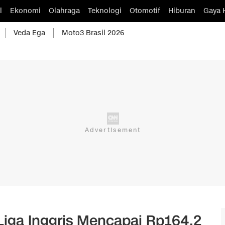
l
Ekonomi
Olahraga
Teknologi
Otomotif
Hiburan
Gaya 
Veda Ega
Moto3 Brasil 2026
 Liga Inggris Mencapai Rp164,2