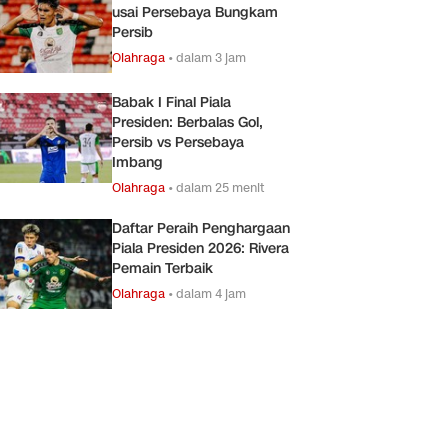
usai Persebaya Bungkam
Persib
Olahraga
•
dalam 3 jam
Babak I Final Piala
Presiden: Berbalas Gol,
Persib vs Persebaya
Imbang
Olahraga
•
dalam 25 menit
Daftar Peraih Penghargaan
Piala Presiden 2026: Rivera
Pemain Terbaik
Olahraga
•
dalam 4 jam