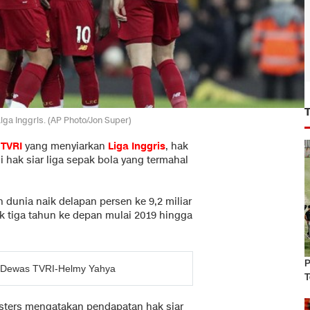
ga Inggris. (AP Photo/Jon Super)
k
TVRI
yang menyiarkan
Liga Inggris
, hak
 hak siar liga sepak bola yang termahal
uh dunia naik delapan persen ke 9,2 miliar
uk tiga tahun ke depan mulai 2019 hingga
P
ik Dewas TVRI-Helmy Yahya
T
asters mengatakan pendapatan hak siar