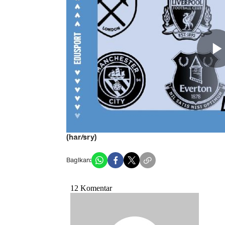
(har/sry)
Bagikan: