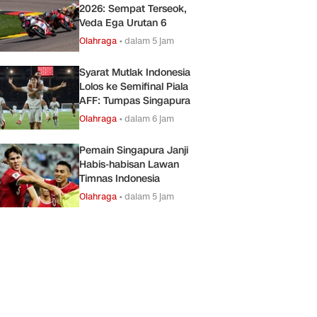
2026: Sempat Terseok,
Veda Ega Urutan 6
Olahraga
•
dalam 5 jam
Syarat Mutlak Indonesia
Lolos ke Semifinal Piala
AFF: Tumpas Singapura
Olahraga
•
dalam 6 jam
Pemain Singapura Janji
Habis-habisan Lawan
Timnas Indonesia
Olahraga
•
dalam 5 jam