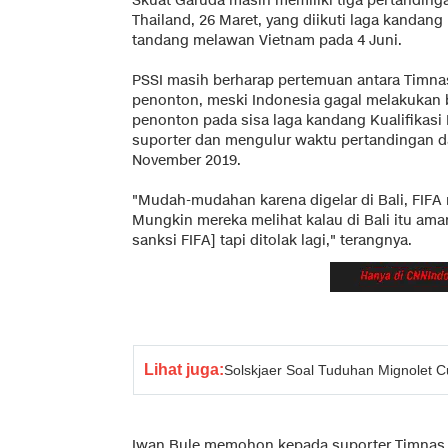
Skuat Garuda masih memiliki tiga pertanding
Thailand, 26 Maret, yang diikuti laga kandan
tandang melawan Vietnam pada 4 Juni.
PSSI masih berharap pertemuan antara Timna
penonton, meski Indonesia gagal melakukan b
penonton pada sisa laga kandang Kualifikasi P
suporter dan mengulur waktu pertandingan d
November 2019.
"Mudah-mudahan karena digelar di Bali, FIF
Mungkin mereka melihat kalau di Bali itu ama
sanksi FIFA] tapi ditolak lagi," terangnya.
Lihat juga:
Solskjaer Soal Tuduhan Mignolet 
Iwan Bule memohon kepada suporter Timnas I