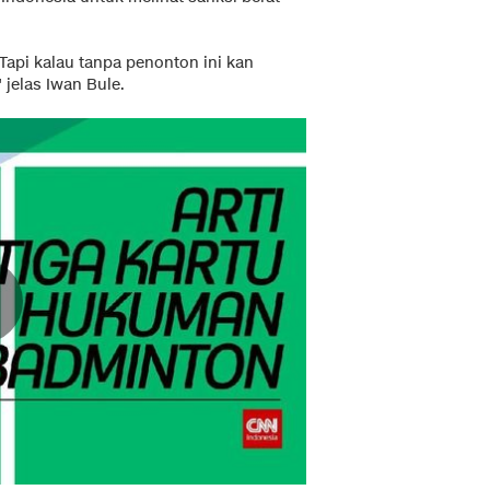
. Tapi kalau tanpa penonton ini kan
jelas Iwan Bule.