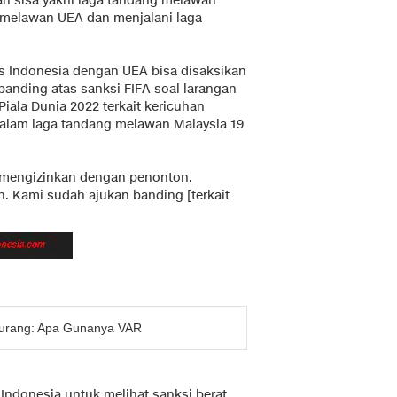
an sisa yakni laga tandang melawan
g melawan UEA dan menjalani laga
s Indonesia dengan UEA bisa disaksikan
anding atas sanksi FIFA soal larangan
iala Dunia 2022 terkait kericuhan
alam laga tandang melawan Malaysia 19
A mengizinkan dengan penonton.
n. Kami sudah ajukan banding [terkait
Curang: Apa Gunanya VAR
ndonesia untuk melihat sanksi berat