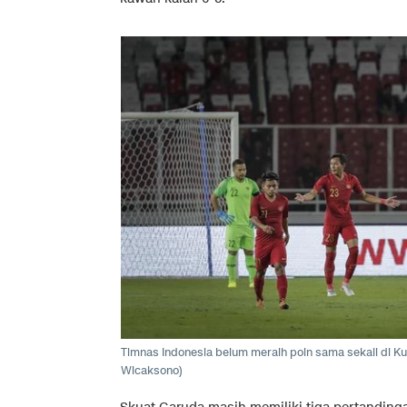
Timnas Indonesia belum meraih poin sama sekali di Kua
Wicaksono)