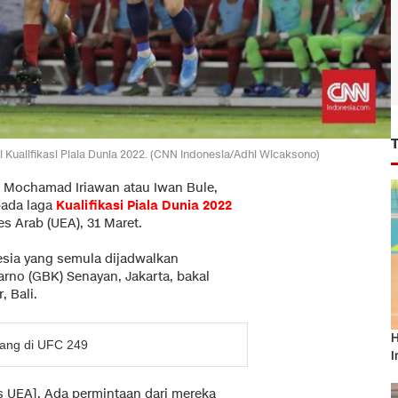
Kualifikasi Piala Dunia 2022. (CNN Indonesia/Adhi Wicaksono)
, Mochamad Iriawan atau Iwan Bule,
pada laga
Kualifikasi Piala Dunia 2022
s Arab (UEA), 31 Maret.
esia yang semula dijadwalkan
rno (GBK) Senayan, Jakarta, bakal
, Bali.
H
nang di UFC 249
I
vs UEA]. Ada permintaan dari mereka