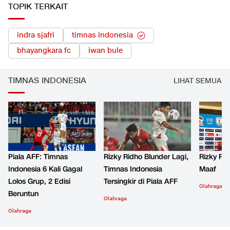
TOPIK TERKAIT
indra sjafri
timnas indonesia
bhayangkara fc
iwan bule
TIMNAS INDONESIA
LIHAT SEMUA
Piala AFF: Timnas
Rizky Ridho Blunder Lagi,
Rizky Ri
Indonesia 6 Kali Gagal
Timnas Indonesia
Maaf
Lolos Grup, 2 Edisi
Tersingkir di Piala AFF
Olahraga
Beruntun
Olahraga
Olahraga