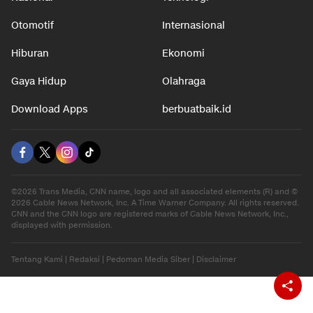
Otomotif
Internasional
Hiburan
Ekonomi
Gaya Hidup
Olahraga
Download Apps
berbuatbaik.id
©2026 Trans Media, CNN name, logo and all associated elements (R) and ©
2026 Cable News Network, Inc. A Time Warner Company. All rights reserved.
CNN and the CNN logo are registered marks of Cable News Network, Inc.,
displayed with permission.
Tentang Kami
|
Redaksi
|
Pedoman Media Siber
|
Disclaimer