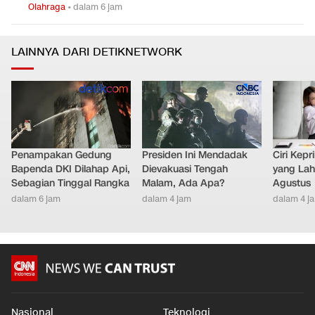
Olahraga
•
dalam 6 jam
LAINNYA DARI DETIKNETWORK
Penampakan Gedung
Presiden Ini Mendadak
Ciri Kep
Bapenda DKI Dilahap Api,
Dievakuasi Tengah
yang Lahi
Sebagian Tinggal Rangka
Malam, Ada Apa?
Agustus
dalam 6 jam
dalam 4 jam
dalam 4 j
Nasional
Teknologi