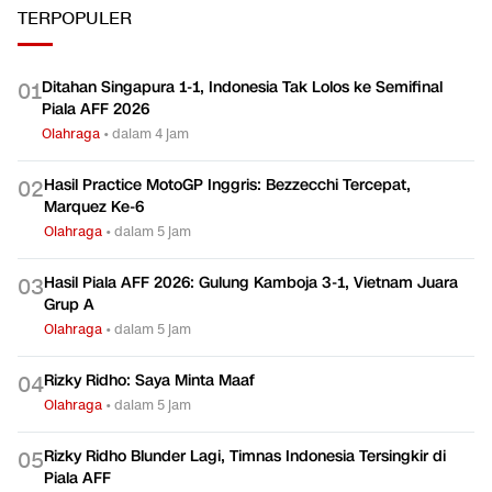
TERPOPULER
Ditahan Singapura 1-1, Indonesia Tak Lolos ke Semifinal
0
1
Piala AFF 2026
Olahraga
•
dalam 4 jam
Hasil Practice MotoGP Inggris: Bezzecchi Tercepat,
0
2
Marquez Ke-6
Olahraga
•
dalam 5 jam
Hasil Piala AFF 2026: Gulung Kamboja 3-1, Vietnam Juara
0
3
Grup A
Olahraga
•
dalam 5 jam
Rizky Ridho: Saya Minta Maaf
0
4
Olahraga
•
dalam 5 jam
Rizky Ridho Blunder Lagi, Timnas Indonesia Tersingkir di
0
5
Piala AFF