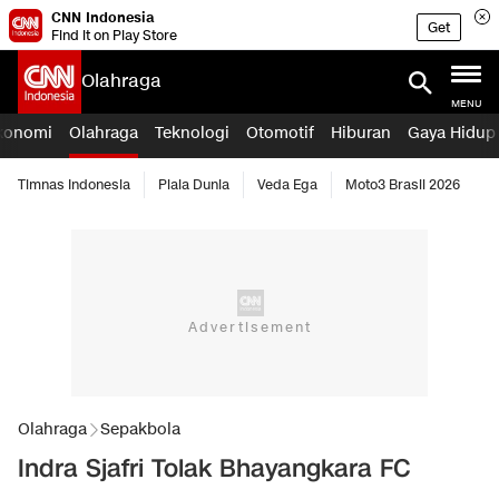
CNN Indonesia
Get
Find it on Play Store
Olahraga
MENU
konomi
Olahraga
Teknologi
Otomotif
Hiburan
Gaya Hidup
Timnas Indonesia
Piala Dunia
Veda Ega
Moto3 Brasil 2026
Olahraga
Sepakbola
Indra Sjafri Tolak Bhayangkara FC