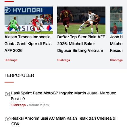
Alasan Timnas Indonesia
Daftar Top Skor Piala AFF
John Her
Gonta Ganti Kiper di Piala
2026: Mitchell Baker
Mitchell 
AFF 2026
Digusur Bintang Vietnam
Kesediha
Olahraga
Olahraga
Olahraga
TERPOPULER
Hasil Sprint Race MotoGP Inggris: Martin Juara, Marquez
0
1
Posisi 9
Olahraga
•
dalam 2 jam
Reaksi Amorim usai AC Milan Kalah Telak dari Chelsea di
0
2
GBK