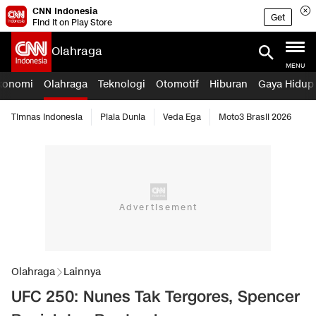
CNN Indonesia
Get
Find it on Play Store
Olahraga
MENU
konomi
Olahraga
Teknologi
Otomotif
Hiburan
Gaya Hidup
Timnas Indonesia
Piala Dunia
Veda Ega
Moto3 Brasil 2026
Olahraga
Lainnya
UFC 250: Nunes Tak Tergores, Spencer