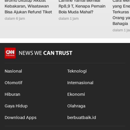
Bromo Ditutup Akibat
Lamine Yamal Bernilai
Cara Men
Kebakaran, Wisatawan
Rp8,9 T, Kenapa Pemain
yang Ene
Bisa Ajukan Refund Tiket
Bola Muda Mahal?
Terkuras
Orang ya
dalam 6 jam
dalam 1 jam
Bahagia
dalam 1 j
Nasional
Teknologi
Otomotif
Internasional
Hiburan
Ekonomi
Gaya Hidup
Olahraga
Download Apps
berbuatbaik.id