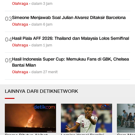
Olahraga
•
dalam 3 jam
Simeone Menjawab Soal Julian Alvarez Ditaksir Barcelona
0
3
Olahraga
•
dalam 6 jam
Hasil Piala AFF 2026: Thailand dan Malaysia Lolos Semifinal
0
4
Olahraga
•
dalam 1 jam
Hasil Indonesia Super Cup: Memukau Fans di GBK, Chelsea
0
5
Bantai Milan
Olahraga
•
dalam 27 menit
LAINNYA DARI DETIKNETWORK