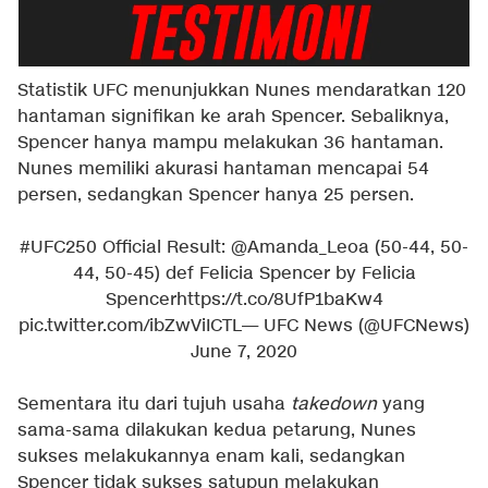
Statistik UFC menunjukkan Nunes mendaratkan 120
hantaman signifikan ke arah Spencer. Sebaliknya,
Spencer hanya mampu melakukan 36 hantaman.
Nunes memiliki akurasi hantaman mencapai 54
persen, sedangkan Spencer hanya 25 persen.
#UFC250
Official Result:
@Amanda_Leoa
(50-44, 50-
44, 50-45) def Felicia Spencer by Felicia
Spencer
https://t.co/8UfP1baKw4
pic.twitter.com/ibZwViICTL
— UFC News (@UFCNews)
June 7, 2020
Sementara itu dari tujuh usaha
takedown
yang
sama-sama dilakukan kedua petarung, Nunes
sukses melakukannya enam kali, sedangkan
Spencer tidak sukses satupun melakukan