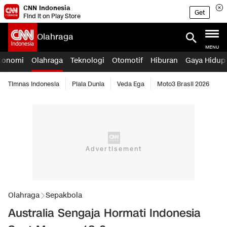
CNN Indonesia
Get
Find it on Play Store
Olahraga
MENU
konomi
Olahraga
Teknologi
Otomotif
Hiburan
Gaya Hidup
Timnas Indonesia
Piala Dunia
Veda Ega
Moto3 Brasil 2026
Olahraga
Sepakbola
Australia Sengaja Hormati Indonesia