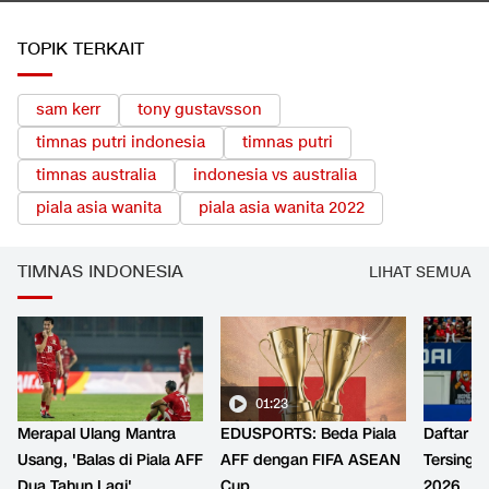
TOPIK TERKAIT
sam kerr
tony gustavsson
timnas putri indonesia
timnas putri
timnas australia
indonesia vs australia
piala asia wanita
piala asia wanita 2022
TIMNAS INDONESIA
LIHAT SEMUA
01:23
Merapal Ulang Mantra
EDUSPORTS: Beda Piala
Daftar 6
Usang, 'Balas di Piala AFF
AFF dengan FIFA ASEAN
Tersingki
Dua Tahun Lagi'
Cup
2026