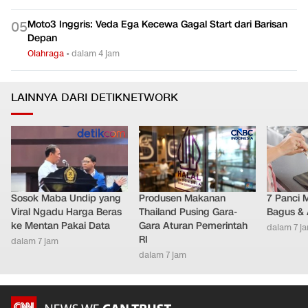
Moto3 Inggris: Veda Ega Kecewa Gagal Start dari Barisan
0
5
Depan
Olahraga
•
dalam 4 jam
LAINNYA DARI DETIKNETWORK
Sosok Maba Undip yang
Produsen Makanan
7 Panci 
Viral Ngadu Harga Beras
Thailand Pusing Gara-
Bagus & 
ke Mentan Pakai Data
Gara Aturan Pemerintah
dalam 7 j
RI
dalam 7 jam
dalam 7 jam