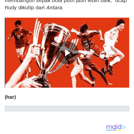
membangun sepak bola putri jauh lebih baik," ucap
Rudy dikutip dari
Antara
.
(har)