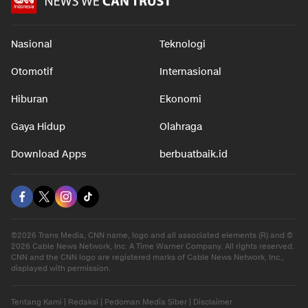
Nasional
Teknologi
Otomotif
Internasional
Hiburan
Ekonomi
Gaya Hidup
Olahraga
Download Apps
berbuatbaik.id
©2026 Trans Media, CNN name, logo and all associated elements (R) and ©
2026 Cable News Network, Inc. A Time Warner Company. All rights reserved.
CNN and the CNN logo are registered marks of Cable News Network, Inc.,
displayed with permission.
Tentang Kami
|
Redaksi
|
Pedoman Media Siber
|
Disclaimer