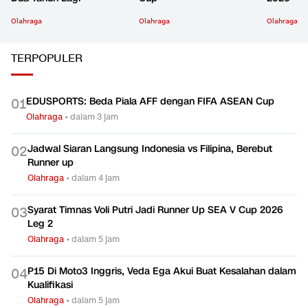
Olahraga
Olahraga
Olahraga
TERPOPULER
EDUSPORTS: Beda Piala AFF dengan FIFA ASEAN Cup
0
1
Olahraga
•
dalam 3 jam
Jadwal Siaran Langsung Indonesia vs Filipina, Berebut
0
2
Runner up
Olahraga
•
dalam 4 jam
Syarat Timnas Voli Putri Jadi Runner Up SEA V Cup 2026
0
3
Leg 2
Olahraga
•
dalam 5 jam
P15 Di Moto3 Inggris, Veda Ega Akui Buat Kesalahan dalam
0
4
Kualifikasi
Olahraga
•
dalam 5 jam