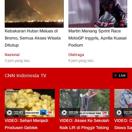
Kebakaran Hutan Meluas di
Martin Menang Sprint Race
Bromo, Semua Akses Wisata
MotoGP Inggris, Aprilia Kuasai
Ditutup
Podium
Nasional
Olahraga
5 jam yang lalu
6 jam yang lalu
CNN Indonesia TV
Live
12:45
02:19
02:3
VIDEO: Sehari Menjadi
VIDEO: Akses Ke Sekolah
VIDEO: C
Produsen Geblek
Naik Lift di Pinggir Tebing
Siswa Saa