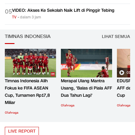
VIDEO: Akses Ke Sekolah Naik Lift di Pinggir Tebing
0
5
TV
•
dalam 3 jam
TIMNAS INDONESIA
LIHAT SEMUA
01:2
Timnas Indonesia Alih
Merapal Ulang Mantra
EDUSPOR
Fokus ke FIFA ASEAN
Usang, 'Balas di Piala AFF
AFF den
Cup, Turnamen Rp17,8
Dua Tahun Lagi'
Cup
Miliar
Olahraga
Olahraga
Olahraga
LIVE REPORT