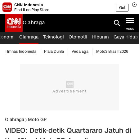
CNN Indonesia
Get
Find it on Play Store
Olahraga
MENU
konomi
Olahraga
Teknologi
Otomotif
Hiburan
Gaya Hidup
Timnas Indonesia
Piala Dunia
Veda Ega
Moto3 Brasil 2026
Olahraga
Moto GP
VIDEO: Detik-detik Quartararo Jatuh di