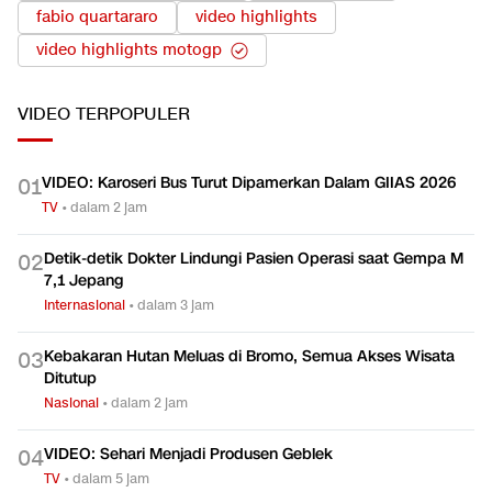
fabio quartararo
video highlights
video highlights motogp
VIDEO
TERPOPULER
VIDEO: Karoseri Bus Turut Dipamerkan Dalam GIIAS 2026
0
1
TV
•
dalam 2 jam
Detik-detik Dokter Lindungi Pasien Operasi saat Gempa M
0
2
7,1 Jepang
Internasional
•
dalam 3 jam
Kebakaran Hutan Meluas di Bromo, Semua Akses Wisata
0
3
Ditutup
Nasional
•
dalam 2 jam
VIDEO: Sehari Menjadi Produsen Geblek
0
4
TV
•
dalam 5 jam