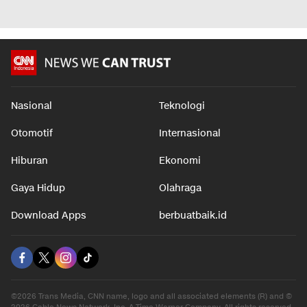
Nasional
Teknologi
Otomotif
Internasional
Hiburan
Ekonomi
Gaya Hidup
Olahraga
Download Apps
berbuatbaik.id
©2026 Trans Media, CNN name, logo and all associated elements (R) and ©