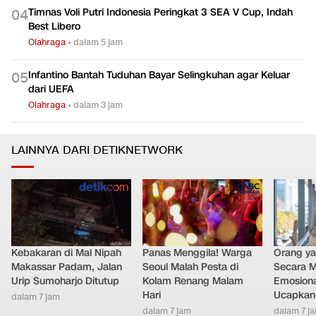
Timnas Voli Putri Indonesia Peringkat 3 SEA V Cup, Indah
0
4
Best Libero
Olahraga
•
dalam 5 jam
Infantino Bantah Tuduhan Bayar Selingkuhan agar Keluar
0
5
dari UEFA
Olahraga
•
dalam 3 jam
LAINNYA DARI DETIKNETWORK
Kebakaran di Mal Nipah
Panas Menggila! Warga
Orang y
Makassar Padam, Jalan
Seoul Malah Pesta di
Secara M
Urip Sumoharjo Ditutup
Kolam Renang Malam
Emosiona
Hari
Ucapkan 
dalam 7 jam
dalam 7 jam
dalam 7 j