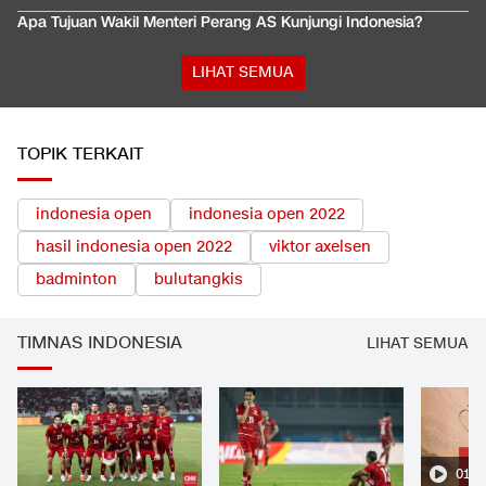
Apa Tujuan Wakil Menteri Perang AS Kunjungi Indonesia?
LIHAT SEMUA
TOPIK TERKAIT
indonesia open
indonesia open 2022
hasil indonesia open 2022
viktor axelsen
badminton
bulutangkis
TIMNAS INDONESIA
LIHAT SEMUA
01:2