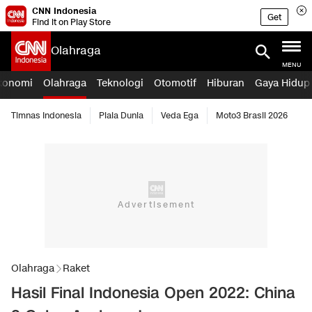
CNN Indonesia
Get
Find it on Play Store
Olahraga
MENU
konomi
Olahraga
Teknologi
Otomotif
Hiburan
Gaya Hidup
Timnas Indonesia
Piala Dunia
Veda Ega
Moto3 Brasil 2026
Olahraga
Raket
Hasil Final Indonesia Open 2022: China