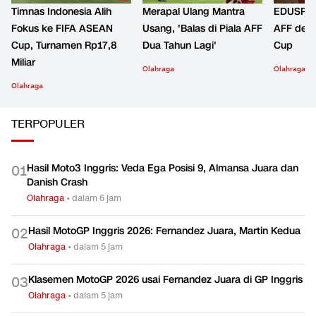
Timnas Indonesia Alih
Merapal Ulang Mantra
EDUSPOR
Fokus ke FIFA ASEAN
Usang, 'Balas di Piala AFF
AFF den
Cup, Turnamen Rp17,8
Dua Tahun Lagi'
Cup
Miliar
Olahraga
Olahraga
Olahraga
TERPOPULER
Hasil Moto3 Inggris: Veda Ega Posisi 9, Almansa Juara dan
0
1
Danish Crash
Olahraga
•
dalam 6 jam
Hasil MotoGP Inggris 2026: Fernandez Juara, Martin Kedua
0
2
Olahraga
•
dalam 5 jam
Klasemen MotoGP 2026 usai Fernandez Juara di GP Inggris
0
3
Olahraga
•
dalam 5 jam