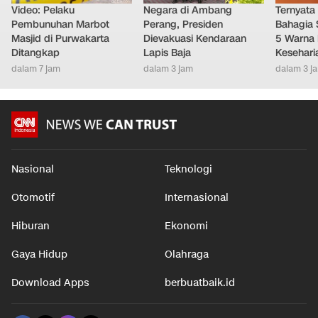
Video: Pelaku
Negara di Ambang
Ternyata
Pembunuhan Marbot
Perang, Presiden
Bahagia 
Masjid di Purwakarta
Dievakuasi Kendaraan
5 Warna 
Ditangkap
Lapis Baja
Kesehari
dalam 7 jam
dalam 3 jam
dalam 3 j
Nasional
Teknologi
Otomotif
Internasional
Hiburan
Ekonomi
Gaya Hidup
Olahraga
Download Apps
berbuatbaik.id