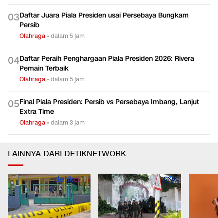
Daftar Juara Piala Presiden usai Persebaya Bungkam
0
3
Persib
Olahraga
•
dalam 5 jam
Daftar Peraih Penghargaan Piala Presiden 2026: Rivera
0
4
Pemain Terbaik
Olahraga
•
dalam 5 jam
Final Piala Presiden: Persib vs Persebaya Imbang, Lanjut
0
5
Extra Time
Olahraga
•
dalam 3 jam
LAINNYA DARI DETIKNETWORK