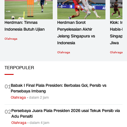
Herdman: Timnas
Herdman Sorot
Klok: Ind
Indonesia Butuh Ujian
Penyelesaian Akhir
Habis-ha
Jelang Singapura vs
Singapur
Olahraga
Indonesia
Jiwa
Olahraga
Olahraga
TERPOPULER
Babak I Final Piala Presiden: Berbalas Gol, Persib vs
0
1
Persebaya Imbang
Olahraga
•
dalam 2 jam
Persebaya Juara Piala Presiden 2026 usai Tekuk Persib via
0
2
Adu Penalti
Olahraga
•
dalam 4 jam