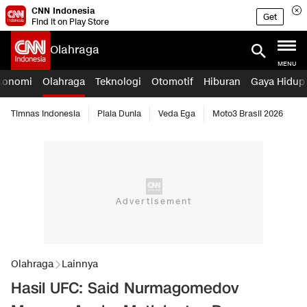
CNN Indonesia
Get
Find it on Play Store
Olahraga
MENU
konomi
Olahraga
Teknologi
Otomotif
Hiburan
Gaya Hidup
Timnas Indonesia
Piala Dunia
Veda Ega
Moto3 Brasil 2026
Olahraga
Lainnya
Hasil UFC: Said Nurmagomedov