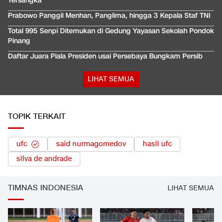
Tersangka
Prabowo Panggil Menhan, Panglima, hingga 3 Kepala Staf TNI
Total 995 Senpi Ditemukan di Gedung Yayasan Sekolah Pondok
Pinang
Daftar Juara Piala Presiden usai Persebaya Bungkam Persib
LIHAT SEMUA
TOPIK TERKAIT
ufc
said nurmagomedov
hasil ufc
silva de andrade
TIMNAS INDONESIA
LIHAT SEMUA