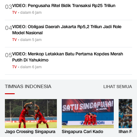
VIDEO: Pengusaha Ritel Bidik Transaksi Rp25 Triliun
0
3
TV
•
dalam 6 jam
VIDEO: Obligasi Daerah Jakarta Rp5,2 Triliun Jadi Role
0
4
Model Nasional
TV
•
dalam 5 jam
VIDEO: Menkop Letakkan Batu Pertama Kopdes Merah
0
5
Putih Di Yahukimo
TV
•
dalam 6 jam
TIMNAS INDONESIA
LIHAT SEMUA
Jago Crossing Singapura
Singapura Cari Kado
Ilhan Fa