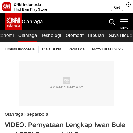
CNN Indonesia
Get
Find it on Play Store
Olahraga
MENU
konomi
Olahraga
Teknologi
Otomotif
Hiburan
Gaya Hidup
Timnas Indonesia
Piala Dunia
Veda Ega
Moto3 Brasil 2026
Olahraga
Sepakbola
VIDEO: Pernyataan Lengkap Iwan Bule