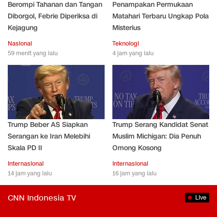
Berompi Tahanan dan Tangan
Penampakan Permukaan
Diborgol, Febrie Diperiksa di
Matahari Terbaru Ungkap Pola
Kejagung
Misterius
Nasional
Teknologi
59 menit yang lalu
4 jam yang lalu
Trump Beber AS Siapkan
Trump Serang Kandidat Senat
Serangan ke Iran Melebihi
Muslim Michigan: Dia Penuh
Skala PD II
Omong Kosong
Internasional
Internasional
14 jam yang lalu
16 jam yang lalu
CNN Indonesia TV
Live