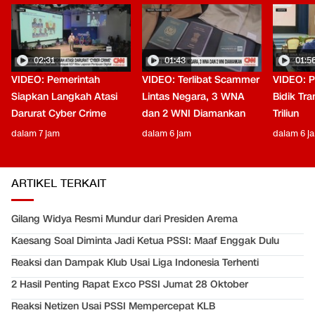
02:31
01:43
01:5
VIDEO: Pemerintah
VIDEO: Terlibat Scammer
VIDEO: P
Siapkan Langkah Atasi
Lintas Negara, 3 WNA
Bidik Tr
Darurat Cyber Crime
dan 2 WNI Diamankan
Triliun
dalam 7 jam
dalam 6 jam
dalam 6 j
ARTIKEL TERKAIT
Gilang Widya Resmi Mundur dari Presiden Arema
Kaesang Soal Diminta Jadi Ketua PSSI: Maaf Enggak Dulu
Reaksi dan Dampak Klub Usai Liga Indonesia Terhenti
2 Hasil Penting Rapat Exco PSSI Jumat 28 Oktober
Reaksi Netizen Usai PSSI Mempercepat KLB