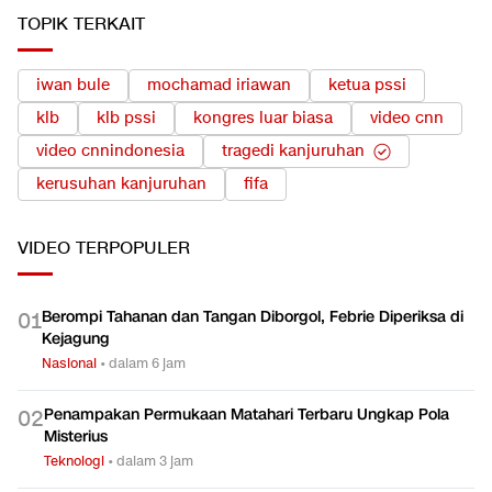
TOPIK TERKAIT
iwan bule
mochamad iriawan
ketua pssi
klb
klb pssi
kongres luar biasa
video cnn
video cnnindonesia
tragedi kanjuruhan
kerusuhan kanjuruhan
fifa
VIDEO
TERPOPULER
Berompi Tahanan dan Tangan Diborgol, Febrie Diperiksa di
0
1
Kejagung
Nasional
•
dalam 6 jam
Penampakan Permukaan Matahari Terbaru Ungkap Pola
0
2
Misterius
Teknologi
•
dalam 3 jam