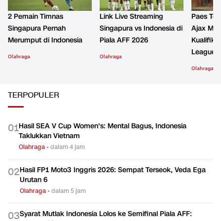
2 Pemain Timnas
Link Live Streaming
Paes Tet
Singapura Pernah
Singapura vs Indonesia di
Ajax Men
Merumput di Indonesia
Piala AFF 2026
Kualifika
League
Olahraga
Olahraga
Olahraga
TERPOPULER
Hasil SEA V Cup Women's: Mental Bagus, Indonesia
0
1
Taklukkan Vietnam
Olahraga
•
dalam 4 jam
Hasil FP1 Moto3 Inggris 2026: Sempat Terseok, Veda Ega
0
2
Urutan 6
Olahraga
•
dalam 5 jam
Syarat Mutlak Indonesia Lolos ke Semifinal Piala AFF:
0
3