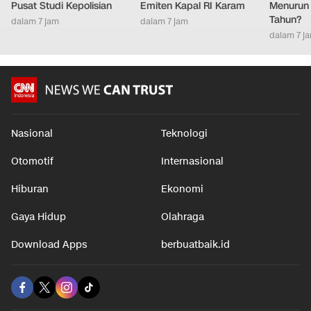
Pusat Studi Kepolisian
Emiten Kapal RI Karam
Menurun 
Tahun?
dalam 7 jam
dalam 7 jam
dalam 7 j
Nasional
Teknologi
Otomotif
Internasional
Hiburan
Ekonomi
Gaya Hidup
Olahraga
Download Apps
berbuatbaik.id