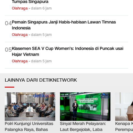
Tumpas Singapura
Olahraga
•
dalam 6 jam
Pemain Singapura Janji Habis-habisan Lawan Timnas
0
4
Indonesia
Olahraga
•
dalam 5 jam
Klasemen SEA V Cup Women's: Indonesia di Puncak usai
0
5
Hajar Vietnam
Olahraga
•
dalam 5 jam
LAINNYA DARI DETIKNETWORK
Polri Kunjungi Universitas
Sinyal Merah Pelayaran:
Kenapa 
Palangka Raya, Bahas
Laut Bergejolak, Laba
Perempu