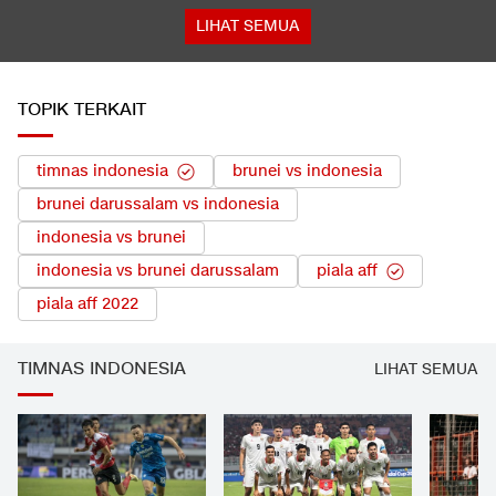
LIHAT SEMUA
TOPIK TERKAIT
timnas indonesia
brunei vs indonesia
brunei darussalam vs indonesia
indonesia vs brunei
indonesia vs brunei darussalam
piala aff
piala aff 2022
TIMNAS INDONESIA
LIHAT SEMUA