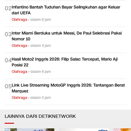
Infantino Bantah Tuduhan Bayar Selingkuhan agar Keluar
0
2
dari UEFA
Olahraga
•
dalam 6 jam
Inter Miami Berduka untuk Messi, De Paul Selebrasi Pakai
0
3
Nomor 10
Olahraga
•
dalam 4 jam
Hasil Moto2 Inggris 2026: Filip Salac Tercepat, Mario Aji
0
4
Posisi 22
Olahraga
•
dalam 6 jam
Link Live Streaming MotoGP Inggris 2026: Tantangan Berat
0
5
Marquez
Olahraga
•
dalam 5 jam
LAINNYA DARI DETIKNETWORK