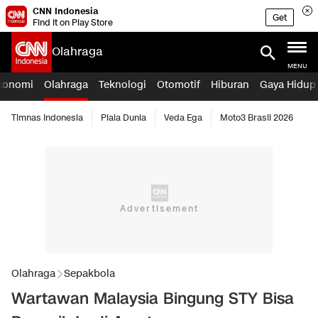
CNN Indonesia
Get
Find it on Play Store
Olahraga
MENU
konomi
Olahraga
Teknologi
Otomotif
Hiburan
Gaya Hidup
Timnas Indonesia
Piala Dunia
Veda Ega
Moto3 Brasil 2026
Olahraga
Sepakbola
Wartawan Malaysia Bingung STY Bisa