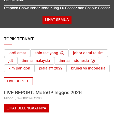
Bantai Milan
Stephen Chow Beber Beda Kung Fu Soccer dan Shaolin Soccer
LIHAT SEMUA
TOPIK TERKAIT
jordi amat
shin tae yong
johor darul ta'zim
jdt
timnas malaysia
timnas indonesia
kim pan gon
piala aff 2022
brunei vs indonesia
LIVE REPORT
LIVE REPORT: MotoGP Inggris 2026
Minggu, 09/08/2026 19:00
LIHAT SELENGKAPNYA