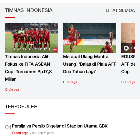
TIMNAS INDONESIA
LIHAT SEMUA
01:2
Timnas Indonesia Alih
Merapal Ulang Mantra
EDUSPOR
Fokus ke FIFA ASEAN
Usang, 'Balas di Piala AFF
AFF den
Cup, Turnamen Rp17,8
Dua Tahun Lagi'
Cup
Miliar
Olahraga
Olahraga
Olahraga
TERPOPULER
Persija vs Persib Digelar di Stadion Utama GBK
0
1
Olahraga
•
dalam 5 jam