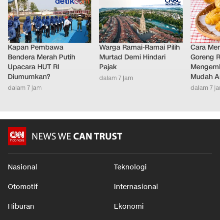
Kapan Pembawa
Warga Ramai-Ramai Pilih
Cara Me
Bendera Merah Putih
Murtad Demi Hindari
Goreng 
Upacara HUT RI
Pajak
Mengemb
Diumumkan?
Mudah An
dalam 7 jam
dalam 7 jam
dalam 7 j
Nasional
Teknologi
Otomotif
Internasional
Hiburan
Ekonomi