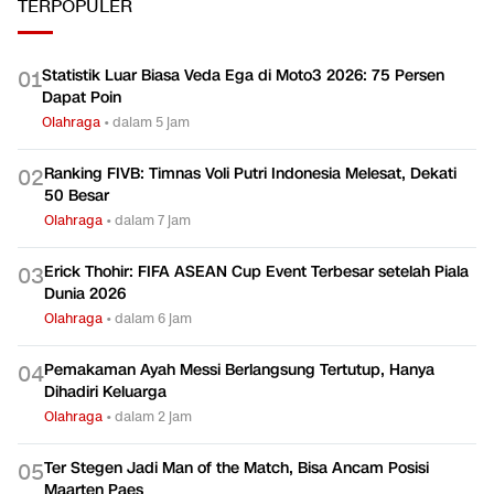
TERPOPULER
Statistik Luar Biasa Veda Ega di Moto3 2026: 75 Persen
0
1
Dapat Poin
Olahraga
•
dalam 5 jam
Ranking FIVB: Timnas Voli Putri Indonesia Melesat, Dekati
0
2
50 Besar
Olahraga
•
dalam 7 jam
Erick Thohir: FIFA ASEAN Cup Event Terbesar setelah Piala
0
3
Dunia 2026
Olahraga
•
dalam 6 jam
Pemakaman Ayah Messi Berlangsung Tertutup, Hanya
0
4
Dihadiri Keluarga
Olahraga
•
dalam 2 jam
Ter Stegen Jadi Man of the Match, Bisa Ancam Posisi
0
5
Maarten Paes