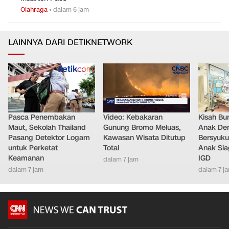
Olahraga
•
dalam 6 jam
LAINNYA DARI DETIKNETWORK
Pasca Penembakan
Video: Kebakaran
Kisah Bu
Maut, Sekolah Thailand
Gunung Bromo Meluas,
Anak Dem
Pasang Detektor Logam
Kawasan Wisata Ditutup
Bersyuku
untuk Perketat
Total
Anak Sia
Keamanan
IGD
dalam 7 jam
dalam 7 jam
dalam 7 j