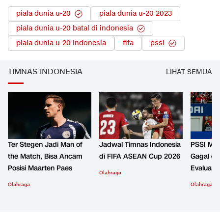
piala dunia u-20
piala dunia u-20 2023
piala dunia u-20 batal di indonesia
piala dunia u-20 indonesia
fifa
pssi
TIMNAS INDONESIA
LIHAT SEMUA
Ter Stegen Jadi Man of
Jadwal Timnas Indonesia
PSSI Min
the Match, Bisa Ancam
di FIFA ASEAN Cup 2026
Gagal di 
Posisi Maarten Paes
Evaluasi
Olahraga
Olahraga
Olahraga