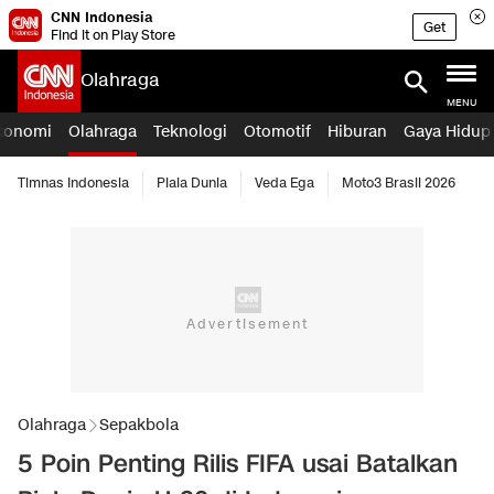
CNN Indonesia
Get
Find it on Play Store
Olahraga
MENU
konomi
Olahraga
Teknologi
Otomotif
Hiburan
Gaya Hidup
Timnas Indonesia
Piala Dunia
Veda Ega
Moto3 Brasil 2026
Olahraga
Sepakbola
5 Poin Penting Rilis FIFA usai Batalkan