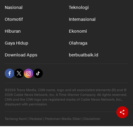
Nasional
Teknologi
Otomotif
Internasional
Hiburan
Ekonomi
Gaya Hidup
Olahraga
Download Apps
berbuatbaik.id
©2026 Trans Media, CNN name, logo and all associated elements (R) and ©
2026 Cable News Network, Inc. A Time Warner Company. All rights reserved.
CNN and the CNN logo are registered marks of Cable News Network, Inc.,
displayed with permission.
Tentang Kami
|
Redaksi
|
Pedoman Media Siber
|
Disclaimer