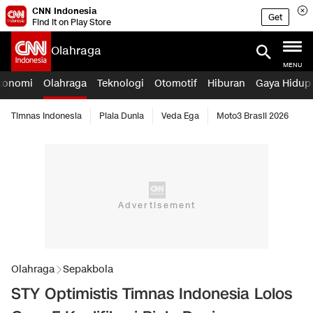
CNN Indonesia
Get
Find it on Play Store
Olahraga
MENU
konomi
Olahraga
Teknologi
Otomotif
Hiburan
Gaya Hidup
Timnas Indonesia
Piala Dunia
Veda Ega
Moto3 Brasil 2026
Olahraga
Sepakbola
STY Optimistis Timnas Indonesia Lolos