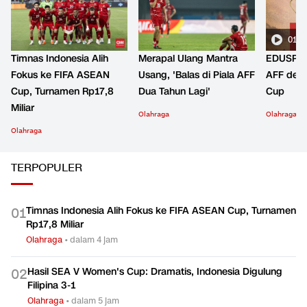
01:2
Timnas Indonesia Alih
Merapal Ulang Mantra
EDUSPOR
Fokus ke FIFA ASEAN
Usang, 'Balas di Piala AFF
AFF den
Cup, Turnamen Rp17,8
Dua Tahun Lagi'
Cup
Miliar
Olahraga
Olahraga
Olahraga
TERPOPULER
Timnas Indonesia Alih Fokus ke FIFA ASEAN Cup, Turnamen
0
1
Rp17,8 Miliar
Olahraga
•
dalam 4 jam
Hasil SEA V Women's Cup: Dramatis, Indonesia Digulung
0
2
Filipina 3-1
Olahraga
•
dalam 5 jam