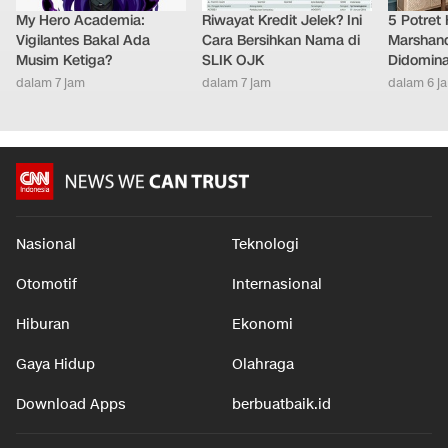
My Hero Academia:
Riwayat Kredit Jelek? Ini
5 Potret
Vigilantes Bakal Ada
Cara Bersihkan Nama di
Marshand
Musim Ketiga?
SLIK OJK
Didomina
dalam 7 jam
dalam 7 jam
dalam 6 j
Nasional
Teknologi
Otomotif
Internasional
Hiburan
Ekonomi
Gaya Hidup
Olahraga
Download Apps
berbuatbaik.id