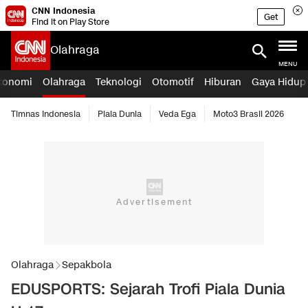
CNN Indonesia
Get
Find it on Play Store
Olahraga
MENU
konomi
Olahraga
Teknologi
Otomotif
Hiburan
Gaya Hidup
Timnas Indonesia
Piala Dunia
Veda Ega
Moto3 Brasil 2026
Olahraga
Sepakbola
EDUSPORTS: Sejarah Trofi Piala Dunia