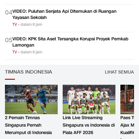
VIDEO: Puluhan Senjata Api Ditemukan di Ruangan
0
4
Yayasan Sekolah
TV
•
dalam 6 jam
VIDEO: KPK Sita Aset Tersangka Korupsi Proyek Pemkab
0
5
Lamongan
TV
•
dalam 6 jam
TIMNAS INDONESIA
LIHAT SEMUA
2 Pemain Timnas
Link Live Streaming
Paes Tet
Singapura Pernah
Singapura vs Indonesia di
Ajax Men
Merumput di Indonesia
Piala AFF 2026
Kualifika