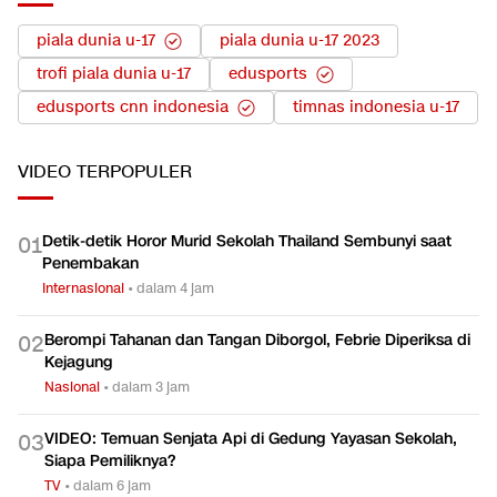
piala dunia u-17
piala dunia u-17 2023
trofi piala dunia u-17
edusports
edusports cnn indonesia
timnas indonesia u-17
VIDEO
TERPOPULER
Detik-detik Horor Murid Sekolah Thailand Sembunyi saat
0
1
Penembakan
Internasional
•
dalam 4 jam
Berompi Tahanan dan Tangan Diborgol, Febrie Diperiksa di
0
2
Kejagung
Nasional
•
dalam 3 jam
VIDEO: Temuan Senjata Api di Gedung Yayasan Sekolah,
0
3
Siapa Pemiliknya?
TV
•
dalam 6 jam