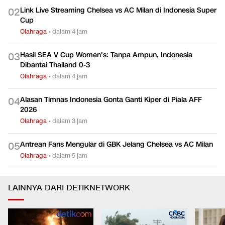
Link Live Streaming Chelsea vs AC Milan di Indonesia Super
0
2
Cup
Olahraga
•
dalam 4 jam
Hasil SEA V Cup Women's: Tanpa Ampun, Indonesia
0
3
Dibantai Thailand 0-3
Olahraga
•
dalam 4 jam
Alasan Timnas Indonesia Gonta Ganti Kiper di Piala AFF
0
4
2026
Olahraga
•
dalam 3 jam
Antrean Fans Mengular di GBK Jelang Chelsea vs AC Milan
0
5
Olahraga
•
dalam 5 jam
LAINNYA DARI DETIKNETWORK