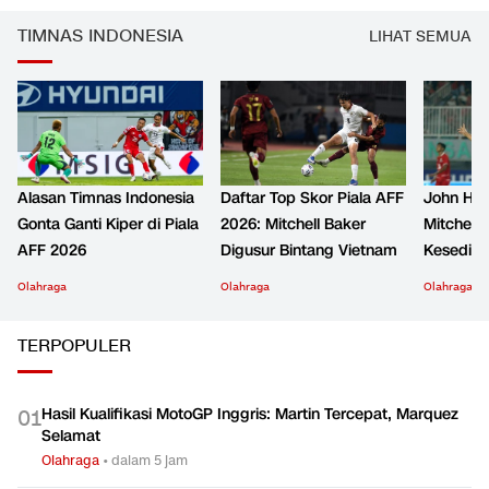
TIMNAS INDONESIA
LIHAT SEMUA
Alasan Timnas Indonesia
Daftar Top Skor Piala AFF
John Her
Gonta Ganti Kiper di Piala
2026: Mitchell Baker
Mitchell 
AFF 2026
Digusur Bintang Vietnam
Kesediha
Olahraga
Olahraga
Olahraga
TERPOPULER
Hasil Kualifikasi MotoGP Inggris: Martin Tercepat, Marquez
0
1
Selamat
Olahraga
•
dalam 5 jam