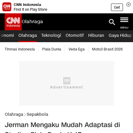
CNN Indonesia
Get
Find it on Play Store
Olahraga
MENU
konomi
Olahraga
Teknologi
Otomotif
Hiburan
Gaya Hidup
Timnas Indonesia
Piala Dunia
Veda Ega
Moto3 Brasil 2026
Olahraga
Sepakbola
Jerman Mengaku Mudah Adaptasi di