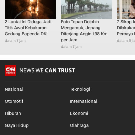
2 Lantai Ini Diduga Jadi
Foto Topan Dolphin
7 Sikap I
Titik Awal Kebakaran
Mengamuk, Jepang
Dilakuka
Gedung Bapenda DKI
Diterjang Angin 198 Km
Percaya D
per Jam
dalam 7 jam
dalam 6 j
dalam 7 jam
Nasional
Teknologi
Otomotif
Internasional
Hiburan
Ekonomi
Gaya Hidup
Olahraga