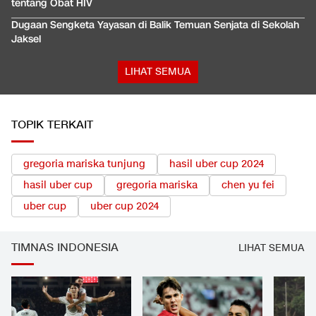
tentang Obat HIV
Dugaan Sengketa Yayasan di Balik Temuan Senjata di Sekolah
Jaksel
LIHAT SEMUA
TOPIK TERKAIT
gregoria mariska tunjung
hasil uber cup 2024
hasil uber cup
gregoria mariska
chen yu fei
uber cup
uber cup 2024
TIMNAS INDONESIA
LIHAT SEMUA