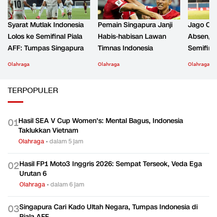
Syarat Mutlak Indonesia
Pemain Singapura Janji
Jago Cro
Lolos ke Semifinal Piala
Habis-habisan Lawan
Absen, K
AFF: Tumpas Singapura
Timnas Indonesia
Semifinal
Olahraga
Olahraga
Olahraga
TERPOPULER
Hasil SEA V Cup Women's: Mental Bagus, Indonesia
0
1
Taklukkan Vietnam
Olahraga
•
dalam 5 jam
Hasil FP1 Moto3 Inggris 2026: Sempat Terseok, Veda Ega
0
2
Urutan 6
Olahraga
•
dalam 6 jam
Singapura Cari Kado Ultah Negara, Tumpas Indonesia di
0
3
Piala AFF