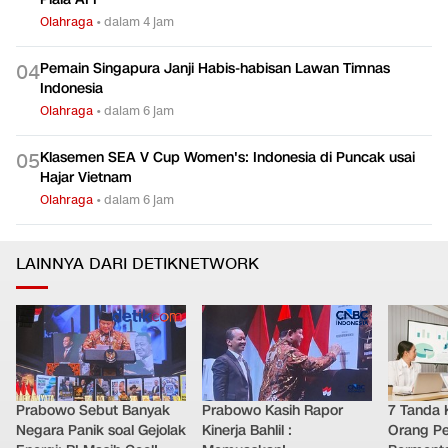
Olahraga
•
dalam 4 jam
Pemain Singapura Janji Habis-habisan Lawan Timnas
0
4
Indonesia
Olahraga
•
dalam 6 jam
Klasemen SEA V Cup Women's: Indonesia di Puncak usai
0
5
Hajar Vietnam
Olahraga
•
dalam 6 jam
LAINNYA DARI DETIKNETWORK
Prabowo Sebut Banyak
Prabowo Kasih Rapor
7 Tanda 
Negara Panik soal Gejolak
Kinerja Bahlil :
Orang Pe