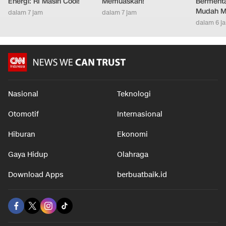
Energi: RI Masih Cool!
Memuaskan!
Bermenta
Mudah M
dalam 7 jam
dalam 7 jam
dalam 6 j
Nasional
Teknologi
Otomotif
Internasional
Hiburan
Ekonomi
Gaya Hidup
Olahraga
Download Apps
berbuatbaik.id