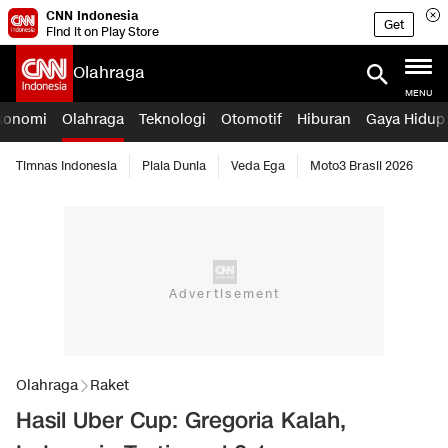
CNN Indonesia
Get
Find it on Play Store
Olahraga
MENU
konomi
Olahraga
Teknologi
Otomotif
Hiburan
Gaya Hidup
Timnas Indonesia
Piala Dunia
Veda Ega
Moto3 Brasil 2026
Olahraga
Raket
Hasil Uber Cup: Gregoria Kalah,