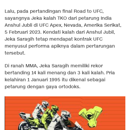
Lalu, pada pertandingan final Road to UFC,
sayangnya Jeka kalah TKO dari petarung India
Anshul Jubli di UFC Apex, Nevada, Amerika Serikat,
5 Februari 2023. Kendati kalah dari Anshul Jubil,
Jeka Saragih tetap mendapat kontrak UFC
menyusul performa apiknya dalam pertarungan
tersebut.
Di ranah MMA, Jeka Saragih memiliki rekor
bertanding 14 kali menang dan 3 kali kalah. Pria
kelahiran 1 Januari 1995 itu dikenal sebagai
petarung dengan gaya ortodoks.