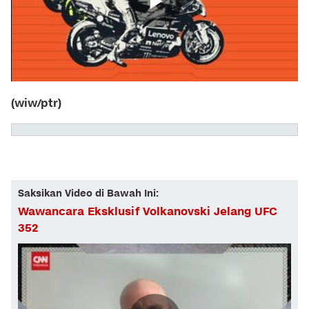
(wiw/ptr)
Saksikan Video di Bawah Ini:
Wawancara Eksklusif Volkanovski Jelang UFC
352