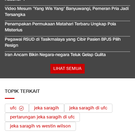
Video Mesum 'Yang Wis Yang' Banyuwangi, Pemeran Pria Jadi
Tersangka
Penampakan Permukaan Matahari Terbaru Ungkap Pola
Misterius
Pegawai RSUD di Tasikmalaya yang Cibir Pasien BPJS Pilih
Resign
Iran Ancam Bikin Negara-negara Teluk Gelap Gulita
LIHAT SEMUA
TOPIK TERKAIT
ufc
jeka saragih
jeka saragih di ufc
pertarungan jeka saragih di ufc
jeka saragih vs westin wilson