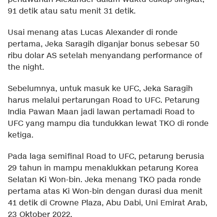
91 detik atau satu menit 31 detik.
Usai menang atas Lucas Alexander di ronde
pertama, Jeka Saragih diganjar bonus sebesar 50
ribu dolar AS setelah menyandang performance of
the night.
Sebelumnya, untuk masuk ke UFC, Jeka Saragih
harus melalui pertarungan Road to UFC. Petarung
India Pawan Maan jadi lawan pertamadi Road to
UFC yang mampu dia tundukkan lewat TKO di ronde
ketiga.
Pada laga semifinal Road to UFC, petarung berusia
29 tahun in mampu menaklukkan petarung Korea
Selatan Ki Won-bin. Jeka menang TKO pada ronde
pertama atas Ki Won-bin dengan durasi dua menit
41 detik di Crowne Plaza, Abu Dabi, Uni Emirat Arab,
23 Oktober 2022.