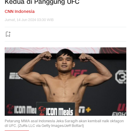
Kedua di Panggung UFC
CNN Indonesia
Jumat, 14 Jun 2024 03:30 WIB
Petarung MMA asal Indonesia Jeka Saragih akan kembali naik oktagon
di UFC. (Zuffa LLC via Getty Images/Jeff Bottari)