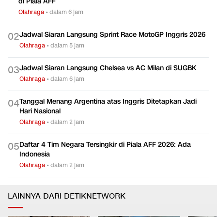
di Piala AFF
Olahraga
•
dalam 6 jam
Jadwal Siaran Langsung Sprint Race MotoGP Inggris 2026
0
2
Olahraga
•
dalam 5 jam
Jadwal Siaran Langsung Chelsea vs AC Milan di SUGBK
0
3
Olahraga
•
dalam 6 jam
Tanggal Menang Argentina atas Inggris Ditetapkan Jadi
0
4
Hari Nasional
Olahraga
•
dalam 2 jam
Daftar 4 Tim Negara Tersingkir di Piala AFF 2026: Ada
0
5
Indonesia
Olahraga
•
dalam 2 jam
LAINNYA DARI DETIKNETWORK