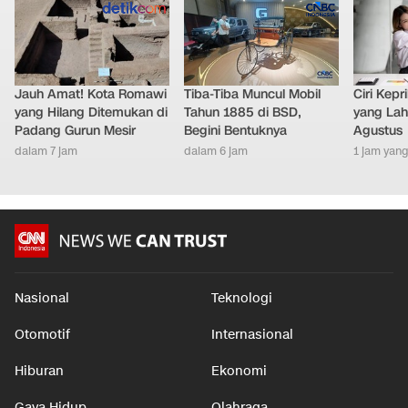
Jauh Amat! Kota Romawi
Tiba-Tiba Muncul Mobil
Ciri Kep
yang Hilang Ditemukan di
Tahun 1885 di BSD,
yang Lahi
Padang Gurun Mesir
Begini Bentuknya
Agustus
dalam 7 jam
dalam 6 jam
1 jam yang
Nasional
Teknologi
Otomotif
Internasional
Hiburan
Ekonomi
Gaya Hidup
Olahraga