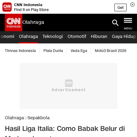
CNN Indonesia
Get
Find it on Play Store
Olahraga
MENU
konomi
Olahraga
Teknologi
Otomotif
Hiburan
Gaya Hidup
Timnas Indonesia
Piala Dunia
Veda Ega
Moto3 Brasil 2026
Olahraga
Sepakbola
Hasil Liga Italia: Como Babak Belur di