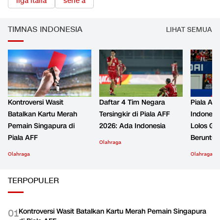
liga italia
serie a
TIMNAS INDONESIA
LIHAT SEMUA
Kontroversi Wasit
Daftar 4 Tim Negara
Piala AF
Batalkan Kartu Merah
Tersingkir di Piala AFF
Indonesia
Pemain Singapura di
2026: Ada Indonesia
Lolos Gru
Piala AFF
Beruntun
Olahraga
Olahraga
Olahraga
TERPOPULER
Kontroversi Wasit Batalkan Kartu Merah Pemain Singapura
0
1