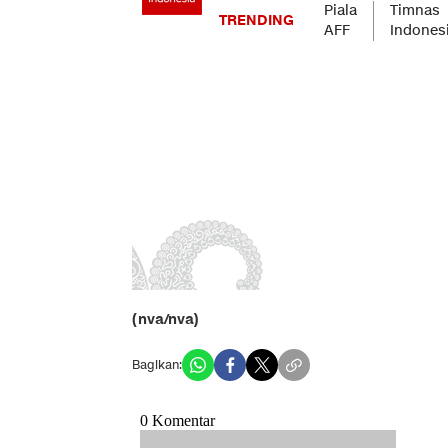
(nva/nva)
Bagikan: