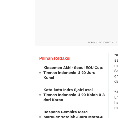
SCROLL TO CONTINUE
"
Pilihan Redaksi
s
m
Klasemen Akhir Seoul EOU Cup:
Se
Timnas Indonesia U-20 Juru
er
Kunci
da
Kata-kata Indra Sjafri usai
"
Timnas Indonesia U-20 Kalah 0-3
L
dari Korea
ha
m
Respons Gembira Marc
Marquez setelah Juara MotoGP