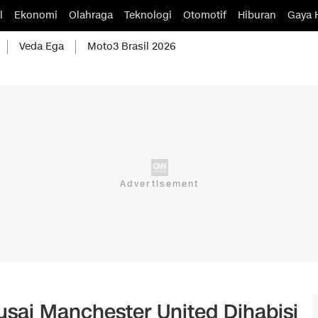
l
Ekonomi
Olahraga
Teknologi
Otomotif
Hiburan
Gaya 
Veda Ega
Moto3 Brasil 2026
usai Manchester United Dihabisi