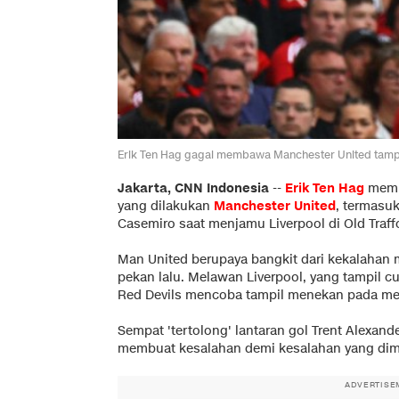
Erik Ten Hag gagal membawa Manchester United tampi
Jakarta, CNN Indonesia
--
Erik Ten Hag
memb
yang dilakukan
Manchester United
, termasu
Casemiro saat menjamu Liverpool di Old Traff
Man United berupaya bangkit dari kekalahan 
pekan lalu. Melawan Liverpool, yang tampil 
Red Devils mencoba tampil menekan pada men
Sempat 'tertolong' lantaran gol Trent Alexand
membuat kesalahan demi kesalahan yang dima
ADVERTISE