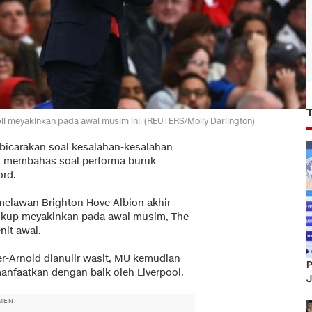
l meyakinkan pada awal musim ini. (REUTERS/Molly Darlington)
icarakan soal kesalahan-kesalahan
k membahas soal performa buruk
ord.
melawan Brighton Hove Albion akhir
cukup meyakinkan pada awal musim, The
it awal.
er-Arnold dianulir wasit, MU kemudian
P
nfaatkan dengan baik oleh Liverpool.
J
MENT