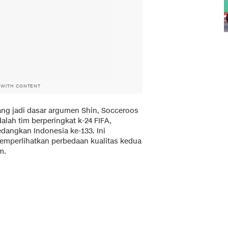
 WITH CONTENT
ang jadi dasar argumen Shin, Socceroos
alah tim berperingkat k-24 FIFA,
edangkan Indonesia ke-133. Ini
emperlihatkan perbedaan kualitas kedua
m.