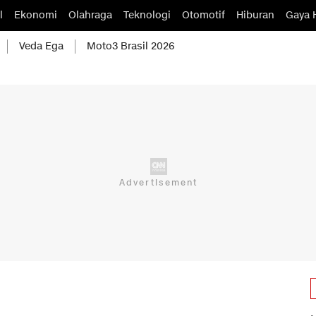
l
Ekonomi
Olahraga
Teknologi
Otomotif
Hiburan
Gaya 
Veda Ega
Moto3 Brasil 2026