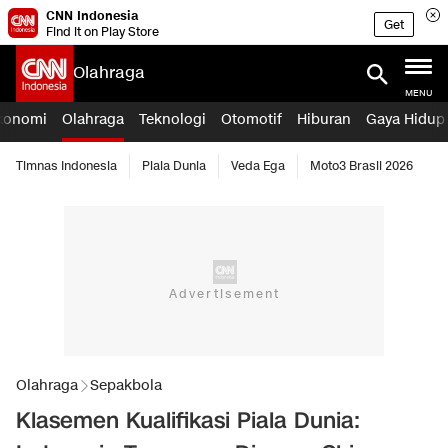
CNN Indonesia
Get
Find it on Play Store
Olahraga
MENU
konomi
Olahraga
Teknologi
Otomotif
Hiburan
Gaya Hidup
Timnas Indonesia
Piala Dunia
Veda Ega
Moto3 Brasil 2026
Olahraga
Sepakbola
Klasemen Kualifikasi Piala Dunia: