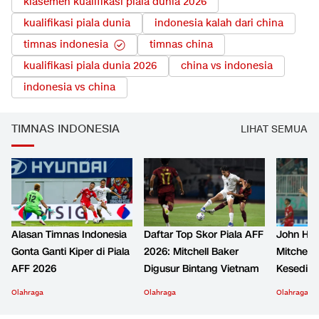
klasemen kualifikasi piala dunia 2026
kualifikasi piala dunia
indonesia kalah dari china
timnas indonesia
timnas china
kualifikasi piala dunia 2026
china vs indonesia
indonesia vs china
TIMNAS INDONESIA
LIHAT SEMUA
Alasan Timnas Indonesia
Daftar Top Skor Piala AFF
John Her
Gonta Ganti Kiper di Piala
2026: Mitchell Baker
Mitchell 
AFF 2026
Digusur Bintang Vietnam
Kesediha
Olahraga
Olahraga
Olahraga