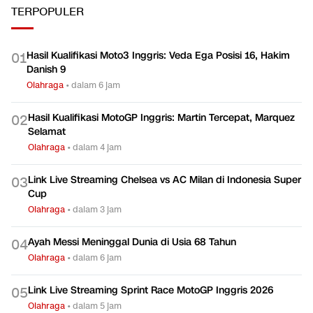
TERPOPULER
Hasil Kualifikasi Moto3 Inggris: Veda Ega Posisi 16, Hakim
0
1
Danish 9
Olahraga
•
dalam 6 jam
Hasil Kualifikasi MotoGP Inggris: Martin Tercepat, Marquez
0
2
Selamat
Olahraga
•
dalam 4 jam
Link Live Streaming Chelsea vs AC Milan di Indonesia Super
0
3
Cup
Olahraga
•
dalam 3 jam
Ayah Messi Meninggal Dunia di Usia 68 Tahun
0
4
Olahraga
•
dalam 6 jam
Link Live Streaming Sprint Race MotoGP Inggris 2026
0
5
Olahraga
•
dalam 5 jam