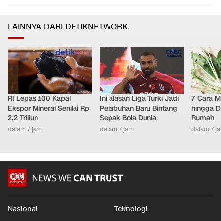
LAINNYA DARI DETIKNETWORK
RI Lepas 100 Kapal
Ini alasan Liga Turki Jadi
7 Cara M
Ekspor Mineral Senilai Rp
Pelabuhan Baru Bintang
hingga D
2,2 Triliun
Sepak Bola Dunia
Rumah
dalam 7 jam
dalam 7 jam
dalam 7 j
Nasional
Teknologi