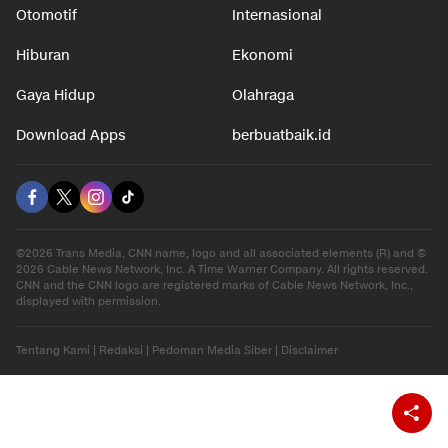
Otomotif
Internasional
Hiburan
Ekonomi
Gaya Hidup
Olahraga
Download Apps
berbuatbaik.id
©2026 Trans Media, CNN name, logo and all associated elements (R) and ©
2026 Cable News Network, Inc. A Time Warner Company. All rights reserved.
CNN and the CNN logo are registered marks of Cable News Network, Inc.,
displayed with permission.
Tentang Kami
|
Redaksi
|
Pedoman Media Siber
|
Disclaimer