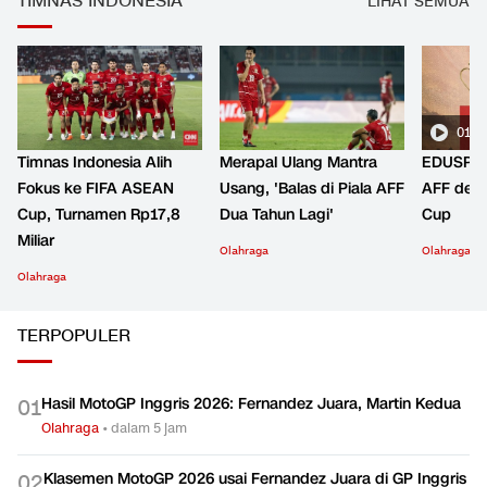
TIMNAS INDONESIA
LIHAT SEMUA
01:2
Timnas Indonesia Alih
Merapal Ulang Mantra
EDUSPOR
Fokus ke FIFA ASEAN
Usang, 'Balas di Piala AFF
AFF den
Cup, Turnamen Rp17,8
Dua Tahun Lagi'
Cup
Miliar
Olahraga
Olahraga
Olahraga
TERPOPULER
Hasil MotoGP Inggris 2026: Fernandez Juara, Martin Kedua
0
1
Olahraga
•
dalam 5 jam
Klasemen MotoGP 2026 usai Fernandez Juara di GP Inggris
0
2