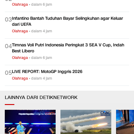
Olahraga
•
dalam 6 jam
Infantino Bantah Tuduhan Bayar Selingkuhan agar Keluar
0
3
dari UEFA
Olahraga
•
dalam 4 jam
Timnas Voli Putri Indonesia Peringkat 3 SEA V Cup, Indah
0
4
Best Libero
Olahraga
•
dalam 6 jam
LIVE REPORT: MotoGP Inggris 2026
0
5
Olahraga
•
dalam 4 jam
LAINNYA DARI DETIKNETWORK