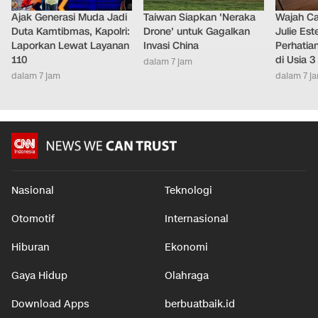
Ajak Generasi Muda Jadi
Taiwan Siapkan 'Neraka
Wajah Ca
Duta Kamtibmas, Kapolri:
Drone' untuk Gagalkan
Julie Este
Laporkan Lewat Layanan
Invasi China
Perhatian
110
di Usia 3
dalam 7 jam
dalam 7 jam
dalam 7 j
Nasional
Teknologi
Otomotif
Internasional
Hiburan
Ekonomi
Gaya Hidup
Olahraga
Download Apps
berbuatbaik.id