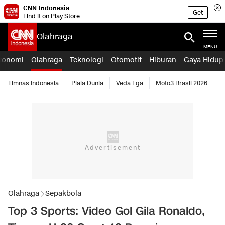
CNN Indonesia
Get
Find it on Play Store
Olahraga
MENU
konomi
Olahraga
Teknologi
Otomotif
Hiburan
Gaya Hidup
Timnas Indonesia
Piala Dunia
Veda Ega
Moto3 Brasil 2026
Olahraga
Sepakbola
Top 3 Sports: Video Gol Gila Ronaldo,