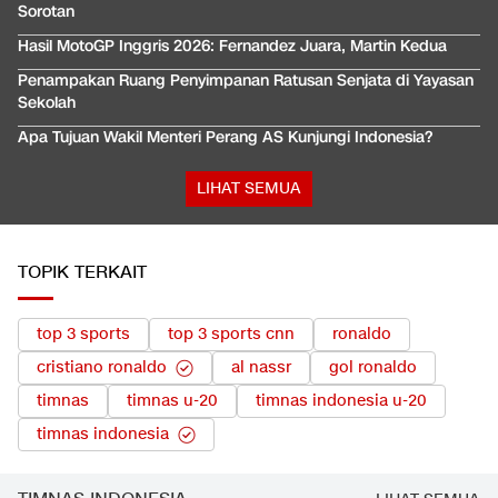
Sorotan
Hasil MotoGP Inggris 2026: Fernandez Juara, Martin Kedua
Penampakan Ruang Penyimpanan Ratusan Senjata di Yayasan
Sekolah
Apa Tujuan Wakil Menteri Perang AS Kunjungi Indonesia?
LIHAT SEMUA
TOPIK TERKAIT
top 3 sports
top 3 sports cnn
ronaldo
cristiano ronaldo
al nassr
gol ronaldo
timnas
timnas u-20
timnas indonesia u-20
timnas indonesia