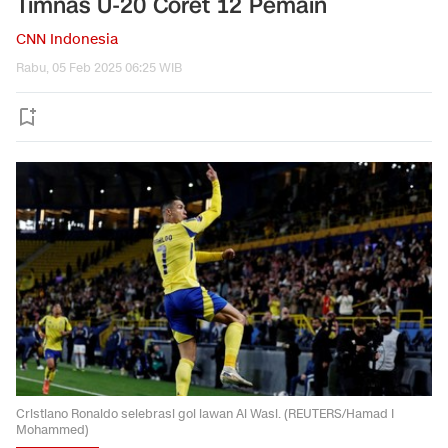
Timnas U-20 Coret 12 Pemain
CNN Indonesia
Rabu, 05 Feb 2025 06:25 WIB
Cristiano Ronaldo selebrasi gol lawan Al Wasl. (REUTERS/Hamad I
Mohammed)