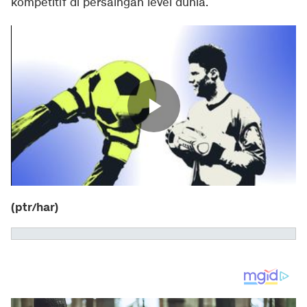
kompetitif di persaingan level dunia.
(ptr/har)