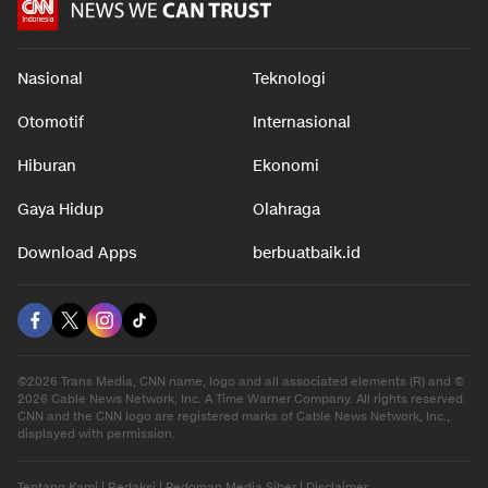
Nasional
Teknologi
Otomotif
Internasional
Hiburan
Ekonomi
Gaya Hidup
Olahraga
Download Apps
berbuatbaik.id
©2026 Trans Media, CNN name, logo and all associated elements (R) and ©
2026 Cable News Network, Inc. A Time Warner Company. All rights reserved.
CNN and the CNN logo are registered marks of Cable News Network, Inc.,
displayed with permission.
Tentang Kami
|
Redaksi
|
Pedoman Media Siber
|
Disclaimer