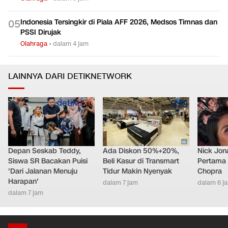
Indonesia Tersingkir di Piala AFF 2026, Medsos Timnas dan
0
5
PSSI Dirujak
Olahraga
•
dalam 4 jam
LAINNYA DARI DETIKNETWORK
Depan Seskab Teddy,
Ada Diskon 50%+20%,
Nick Jon
Siswa SR Bacakan Puisi
Beli Kasur di Transmart
Pertama 
'Dari Jalanan Menuju
Tidur Makin Nyenyak
Chopra
Harapan'
dalam 7 jam
dalam 6 j
dalam 7 jam