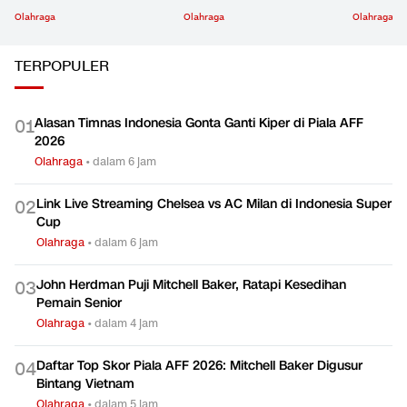
Olahraga
Olahraga
Olahraga
TERPOPULER
Alasan Timnas Indonesia Gonta Ganti Kiper di Piala AFF
0
1
2026
Olahraga
•
dalam 6 jam
Link Live Streaming Chelsea vs AC Milan di Indonesia Super
0
2
Cup
Olahraga
•
dalam 6 jam
John Herdman Puji Mitchell Baker, Ratapi Kesedihan
0
3
Pemain Senior
Olahraga
•
dalam 4 jam
Daftar Top Skor Piala AFF 2026: Mitchell Baker Digusur
0
4
Bintang Vietnam
Olahraga
•
dalam 5 jam