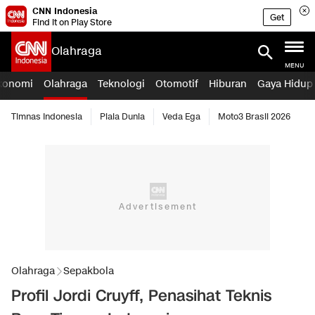
CNN Indonesia
Get
Find it on Play Store
Olahraga
MENU
konomi
Olahraga
Teknologi
Otomotif
Hiburan
Gaya Hidup
Timnas Indonesia
Piala Dunia
Veda Ega
Moto3 Brasil 2026
Olahraga
Sepakbola
Profil Jordi Cruyff, Penasihat Teknis