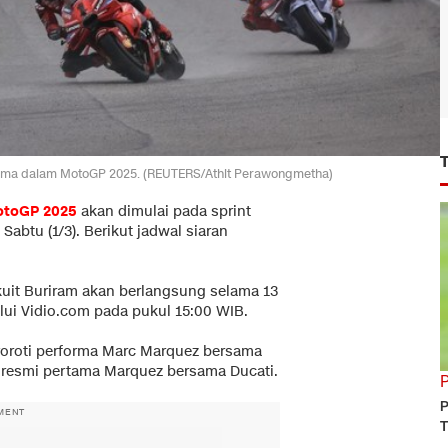
rtama dalam MotoGP 2025. (REUTERS/Athit Perawongmetha)
toGP 2025
akan dimulai pada sprint
Sabtu (1/3). Berikut jadwal siaran
kuit Buriram akan berlangsung selama 13
alui Vidio.com pada pukul 15:00 WIB.
yoroti performa Marc Marquez bersama
n resmi pertama Marquez bersama Ducati.
P
MENT
T