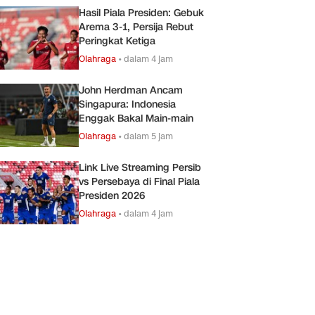
Hasil Piala Presiden: Gebuk
Arema 3-1, Persija Rebut
Peringkat Ketiga
Olahraga
•
dalam 4 jam
John Herdman Ancam
Singapura: Indonesia
Enggak Bakal Main-main
Olahraga
•
dalam 5 jam
Link Live Streaming Persib
vs Persebaya di Final Piala
Presiden 2026
Olahraga
•
dalam 4 jam