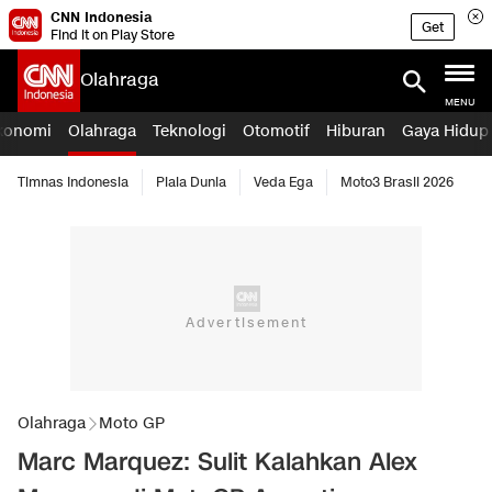
CNN Indonesia
Get
Find it on Play Store
Olahraga
MENU
konomi
Olahraga
Teknologi
Otomotif
Hiburan
Gaya Hidup
Timnas Indonesia
Piala Dunia
Veda Ega
Moto3 Brasil 2026
Olahraga
Moto GP
Marc Marquez: Sulit Kalahkan Alex