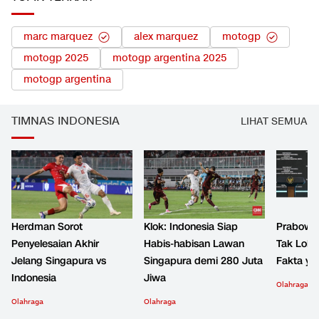
LIHAT SEMUA
TOPIK TERKAIT
marc marquez
alex marquez
motogp
motogp 2025
motogp argentina 2025
motogp argentina
TIMNAS INDONESIA
LIHAT SEMUA
Herdman Sorot
Klok: Indonesia Siap
Prabowo 
Penyelesaian Akhir
Habis-habisan Lawan
Tak Lolos