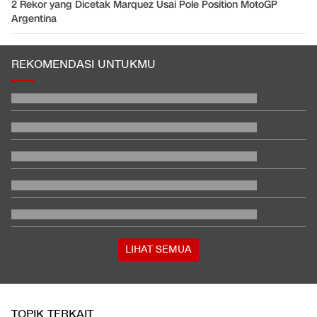
2 Rekor yang Dicetak Marquez Usai Pole Position MotoGP
Argentina
REKOMENDASI UNTUKMU
Total 995 Senpi Ditemukan di Gedung Yayasan Sekolah Pondok
Pinang
Komis XI Tunggu Penugasan Gelar Fit & Proper Test Calon
Gubernur BI
Jadwal Siaran Langsung Final Piala Presiden 2026: Persib vs
Persebaya
Video Mesum 'Yang Wis Yang' Banyuwangi, Pemeran Pria Jadi
Tersangka
Jadwal Singapura vs Indonesia: Kapan, Jam Berapa, Tayang di
Mana?
Satu Pemain Thailand Tewas Disambar Petir, 8 Orang Luka-
luka