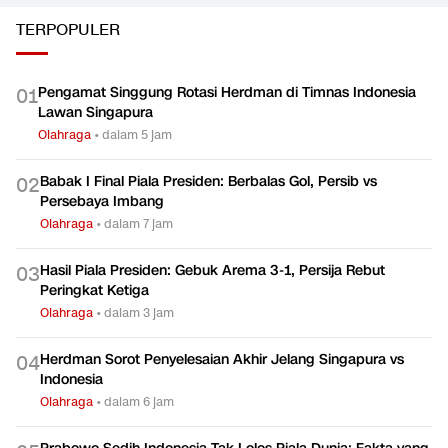
Jelang Singapura vs
Singapura demi 280 Juta
Fakta ya
Indonesia
Jiwa
Olahraga
Olahraga
Olahraga
TERPOPULER
Pengamat Singgung Rotasi Herdman di Timnas Indonesia
0
1
Lawan Singapura
Olahraga
•
dalam 5 jam
Babak I Final Piala Presiden: Berbalas Gol, Persib vs
0
2
Persebaya Imbang
Olahraga
•
dalam 7 jam
Hasil Piala Presiden: Gebuk Arema 3-1, Persija Rebut
0
3
Peringkat Ketiga
Olahraga
•
dalam 3 jam