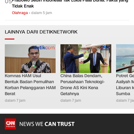
Herdman Sorot Penyelesaian Akhir Jelang Singapura vs
0
4
Indonesia
Olahraga
•
dalam 6 jam
Prabowo Sedih Indonesia Tak Lolos Piala Dunia: Fakta yang
0
5
Tidak Enak
Olahraga
•
dalam 5 jam
LAINNYA DARI DETIKNETWORK
Komnas HAM Usul
China Balas Dendam,
Potret G
Bentuk Badan Pemulihan
Perusahaan Teknologi-
Aaliyah 
Korban Pelanggaran HAM
Drone AS Kini Kena
Liburan k
Berat
Getahnya
Sumba
dalam 7 jam
dalam 7 jam
dalam 7 j