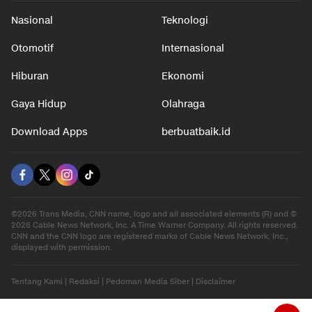
Nasional
Teknologi
Otomotif
Internasional
Hiburan
Ekonomi
Gaya Hidup
Olahraga
Download Apps
berbuatbaik.id
©2026 Trans Media, CNN name, logo and all associated elements (R) and ©
2026 Cable News Network, Inc. A Time Warner Company. All rights reserved.
CNN and the CNN logo are registered marks of Cable News Network, Inc.,