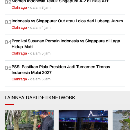
Momen Indonesia Tekuk Singapura 4-2 di Piala AFF
0
2
Olahraga
•
dalam 3 jam
Indonesia vs Singapura: Out atau Lolos dari Lubang Jarum
0
3
Olahraga
•
dalam 4 jam
Prediksi Susunan Pemain Indonesia vs Singapura di Laga
0
4
Hidup-Mati
Olahraga
•
dalam 5 jam
PSSI Pastikan Piala Presiden Jadi Turnamen Timnas
0
5
Indonesia Mulai 2027
Olahraga
•
dalam 5 jam
LAINNYA DARI DETIKNETWORK