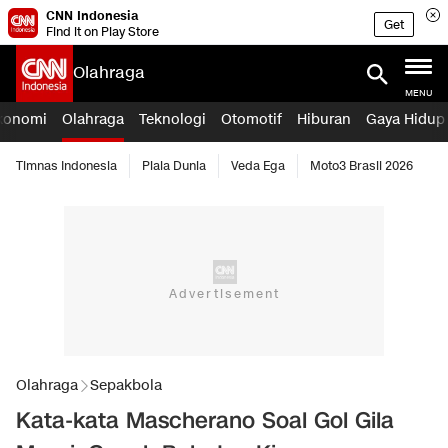
CNN Indonesia
Get
Find it on Play Store
Olahraga
MENU
konomi
Olahraga
Teknologi
Otomotif
Hiburan
Gaya Hidup
Timnas Indonesia
Piala Dunia
Veda Ega
Moto3 Brasil 2026
Olahraga
Sepakbola
Kata-kata Mascherano Soal Gol Gila