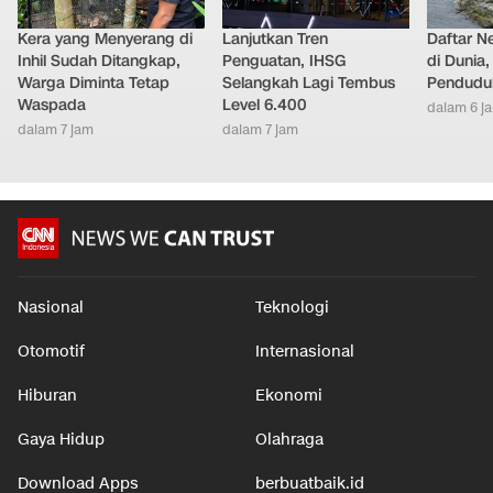
Kera yang Menyerang di
Lanjutkan Tren
Daftar N
Inhil Sudah Ditangkap,
Penguatan, IHSG
di Dunia
Warga Diminta Tetap
Selangkah Lagi Tembus
Pendudu
Waspada
Level 6.400
dalam 6 j
dalam 7 jam
dalam 7 jam
Nasional
Teknologi
Otomotif
Internasional
Hiburan
Ekonomi
Gaya Hidup
Olahraga
Download Apps
berbuatbaik.id