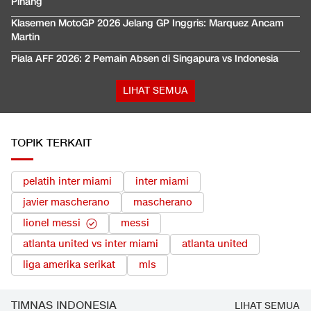
Pinang
Klasemen MotoGP 2026 Jelang GP Inggris: Marquez Ancam
Martin
Piala AFF 2026: 2 Pemain Absen di Singapura vs Indonesia
LIHAT SEMUA
TOPIK TERKAIT
pelatih inter miami
inter miami
javier mascherano
mascherano
lionel messi
messi
atlanta united vs inter miami
atlanta united
liga amerika serikat
mls
TIMNAS INDONESIA
LIHAT SEMUA