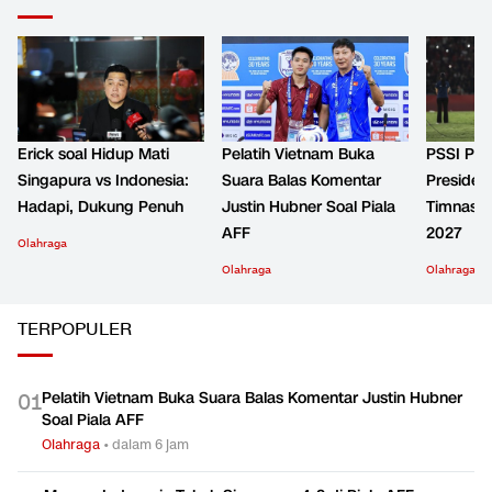
Erick soal Hidup Mati
Pelatih Vietnam Buka
PSSI Past
Singapura vs Indonesia:
Suara Balas Komentar
Presiden
Hadapi, Dukung Penuh
Justin Hubner Soal Piala
Timnas I
AFF
2027
Olahraga
Olahraga
Olahraga
TERPOPULER
Pelatih Vietnam Buka Suara Balas Komentar Justin Hubner
0
1
Soal Piala AFF
Olahraga
•
dalam 6 jam