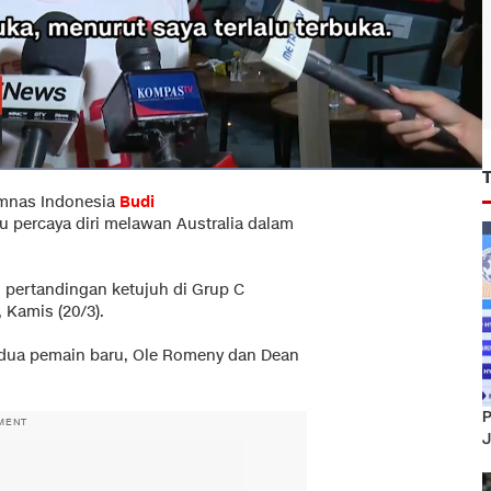
mnas Indonesia
Budi
lu percaya diri melawan Australia dalam
m pertandingan ketujuh di Grup C
, Kamis (20/3).
 dua pemain baru, Ole Romeny dan Dean
P
MENT
J