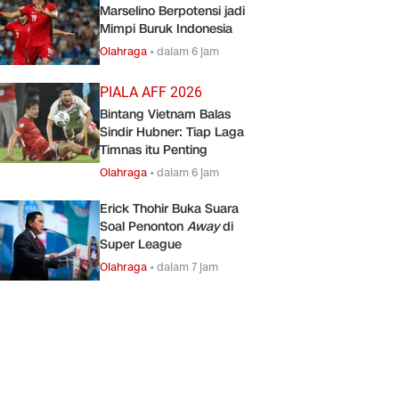
Marselino Berpotensi jadi
Mimpi Buruk Indonesia
Olahraga
•
dalam 6 jam
PIALA AFF 2026
Bintang Vietnam Balas
Sindir Hubner: Tiap Laga
Timnas itu Penting
Olahraga
•
dalam 6 jam
Erick Thohir Buka Suara
Soal Penonton
Away
di
Super League
Olahraga
•
dalam 7 jam