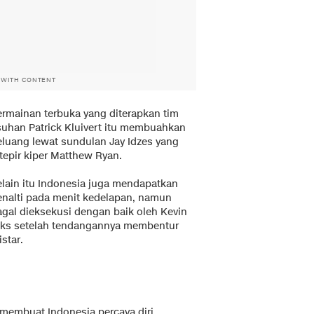
 WITH CONTENT
ermainan terbuka yang diterapkan tim
suhan Patrick Kluivert itu membuahkan
eluang lewat sundulan Jay Idzes yang
tepir kiper Matthew Ryan.
elain itu Indonesia juga mendapatkan
enalti pada menit kedelapan, namun
agal dieksekusi dengan baik oleh Kevin
iks setelah tendangannya membentur
star.
membuat Indonesia percaya diri