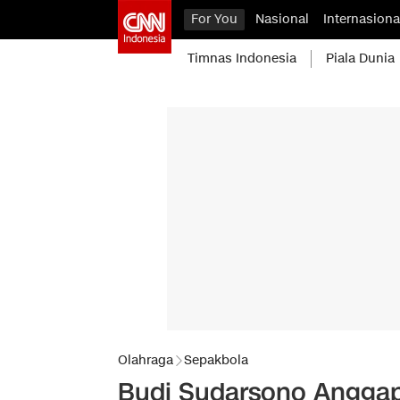
For You
Nasional
Internasiona
Timnas Indonesia
Piala Dunia
Olahraga
Sepakbola
Budi Sudarsono Anggap 