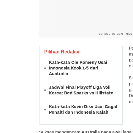
SCROLL TO CONTINUE
P
Pilihan Redaksi
a
p
Kata-kata Ole Romeny Usai
di
Indonesia Keok 1-5 dari
Australia
S
p
Jadwal Final Playoff Liga Voli
g
Korea: Red Sparks vs Hillstate
D
mi
Kata-kata Kevin Diks Usai Gagal
Penalti dan Indonesia Kalah
Sukses mengancam Australia pada awal laga 